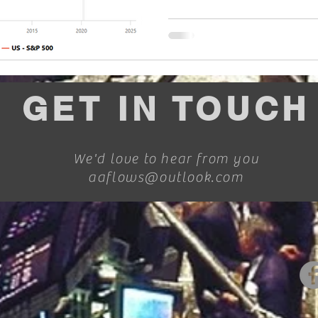
GET IN TOUCH
We'd love to hear from you
aaflows@outlook.com