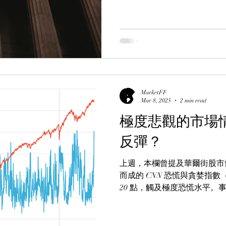
（Extreme Fear）區域
售。 然而，踏入本周，美股主
上三條主要移動平均線，更升穿 6
收市價計）。 其實，美股於
觀察 FGI 的歷史數據可見，
平。自 2021 年有統計以來，F
（20 日內重複計一次），包括
檢視 FGI 跌穿 15 點後，標普 
MarketFF
Mar 8, 2025
2 min read
極度悲觀的市場
反彈？
上週，本欄曾提及華爾街股市
而成的 CNN 恐慌與貪婪指數（CNN
20 點，觸及極度恐慌水平。
（The American Association of.