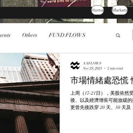
Home
Markets
ments
Others
FUND FLOWS
tcoin
death cross
commodity
AAFLOWS
Nov 29, 2025
2 min read
市場情緒處恐慌
上周（17-21日），美股依然
後、以及經濟增長可能放緩的擔
更曾先後跌穿 20 天、50 天及
日）低見 6,538 點，創下
據 CNN 編製、由七項市場指
and Greed Index，FG