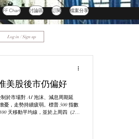
FF Chart
討論區
訂閱
檔案分享
Log in / Sign up
 惟美股後市仍偏好
受制於市場對 AI 泡沫、減息周期延
憂，走勢持續疲弱。標普 500 指數
 100 天移動平均線，並於上周四（20
逾兩個月新低。市場情緒亦顯著轉差；根
標整合而成的恐慌及貪婪指數（Fear
I），上周四曾急挫至 7.2 點的「極度恐慌」