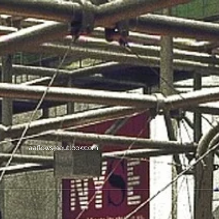
aaflows@outlook.com