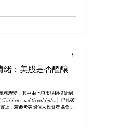
（圖 1），反映當時市場正出現恐慌性拋
要指數已顯著反彈。標普 500 不僅重
,800 點，全週累計反彈 4.2%（按
極度恐慌後迅速反彈，並非罕見現象。
該指標極少跌穿 15 點，甚至更低的水
GI 跌破 15 點的情況僅出現過 8 次
本次於 17 日錄得的讀數。若進一步
500 在隨後 5、1
情緒：美股是否醞釀
氣氛驟變，其中由七項市場指標編制
 Fear and Greed Index）已跌破
事實上，若參考美國個人投資者協會
..