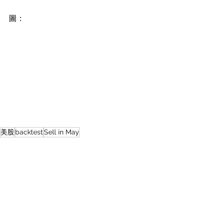
圖：
美股
backtest
Sell in May
Equity Market