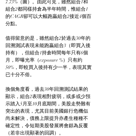
7.73%（圖）。由此可見，雖然組合1和
組合2都同樣持倉為半年時間，惟組合1
的CAGR卻可以大幅跑贏組合2接近4個百
分點。
值得留意的是，雖然組合2於過去30年的
回溯測試表現未能跑贏組合3（即買入後
持有），但組合1持倉時間每年只有6個
月，即曝光率（exposure %）只有約
50%，即較買入後持有少一半，表現其實
已十分不俗。
換個角度看，過去30年回溯測試結果的
顯示，組合2表現相對疲弱，或多或少預
示踏入5月至10月底期間，美股走勢難有
突出的表現，尤其目前美國銀行危機似
尚未解決，債務上限提升亦產生種種不
確定性，令短期美股發展將會頗為反覆
（若非出現顯著的回調）。