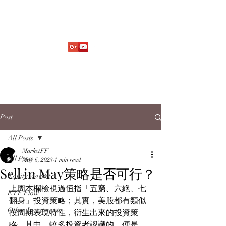
Market Fund Flows Analysis
aaflows@outlook.com
Post
All Posts
MarketFF
All Posts
May 6, 2023
1 min read
Sell in May策略是否可行？
Equity Market
上周本欄檢視過恒指「五窮、六絶、七
ETF Flow
翻身」投資策略；其實，美股都有類似
Other Investments
按周期表現特性，衍生出來的投資策
略。其中，較多投資者認識的，便是