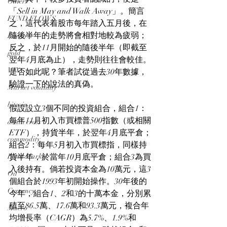
Others
「Sell in May and Walk Away」。簡言
FUND FLOWS
之，這代表着股市每年踏入五月後，在
隨後半年的走勢將會相對地較為疲弱；
Backtest
反之，於11月開始的隨後半年（即截至
gold
翌年4月底為止），走勢則往往會較佳。
VIX
是否如此呢？筆者試從過去30年數據，
驗證一下的說法的真偽。
Market volatility
bitcoin
假設設立3個不同的投資組合，組合1：
每年11月初入市買標普500指數（或相關
death cross
ETF），持貨半年，於翌年4月底平倉；
commodity
組合2：每年5月初入市買標指，同樣持
Bond Market
貨半年，於當年10月底平倉；組合3為買
入後持有。倘若投資本金為10萬元，這3
Oil
個組合於1993年初開始操作。30年後的
Currency
今年，組合1、2和3的十萬本金，分別累
積至86.5萬、17.6萬和93.3萬元，複合年
Macro
均增長率（CAGR）為5.7%、1.9%和