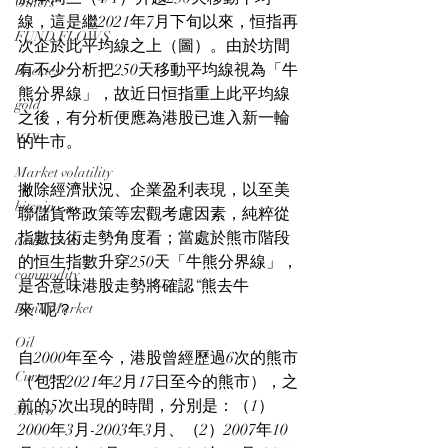
Others
線，這是繼2021年7月下旬以來，恒指再
FUND FLOWS
次企於此平均線之上（圖）。由於坊間
有不少分析把250天移動平均線視為「牛
Backtest
熊分界線」，故近日恒指重上此平均線
gold
之後，有分析便應為港股已進入新一輪
VIX
的牛市。
Market volatility
撇除經濟狀況、企業盈利表現，以至美
bitcoin
聯儲貨幣政策等宏觀考慮因素，純粹從
指數技術走勢角度看；當處於熊市階段
death cross
的恒生指數升穿250天「牛熊分界線」，
commodity
是否意味港股走勢將確認“熊去牛
Bond Market
來”呢？
Oil
自2000年至今，港股曾經歷過6次的熊市
Currency
（包括2021年2月17日至今的熊市），之
前的5次出現的時間，分別是：（1）
Macro
2000年3月-2003年3月、（2）2007年10