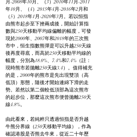
月-2008年10月、（3）2010年11月-2011
年10月、（4）2015年4月-2016年2月和
（5）2018年1月-2020年3月。若以恒指
由熊市起步至下挫兩成後，開始計算指
數與250天移動平均線偏離的幅度，可發
現於2000年、2007年和2018年的三次熊
市中，恒生指數熊彈是可以升越250天線
後再度尋底，而高於250天移動平均線的
幅度，分別為18.0%、7.4%和7.4%（註：
現時熊市若拋離250天線3.4）。值得補充
的是，2000年的熊市是先出現雙頂（高
低頂）形態，隨後才開始連綿下滑的走
勢。若然以第二個較低頂部為這次熊市
的起步位，那麼這次熊市便曾拋離250天
線4.8%。
由此看來，若純粹只透過恒指是否升越
牛熊分界線（250天移動平均線），作為
確認港股是否熊去牛來，從近二十年歷