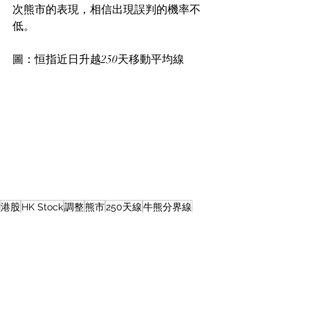
次熊市的表現，相信出現誤判的機率不
低。
圖：恒指近日升越250天移動平均線
港股
HK Stock
調整
熊市
250天線
牛熊分界線
Equity Market