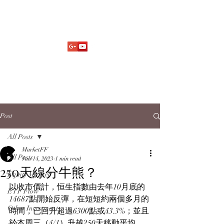
Market Fund Flows Analysis
aaflows@outlook.com
Post
All Posts
MarketFF
All Posts
Jan 14, 2023
1 min read
250天線分牛熊？
Equity Market
以收市價計，恒生指數由去年10月底的
ETF Flow
14687點開始反彈，在短短約兩個多月的
Other Investments
時間，已回升超過6300點或43.3%；並且
於本周三（4/1）升越250天移動平均