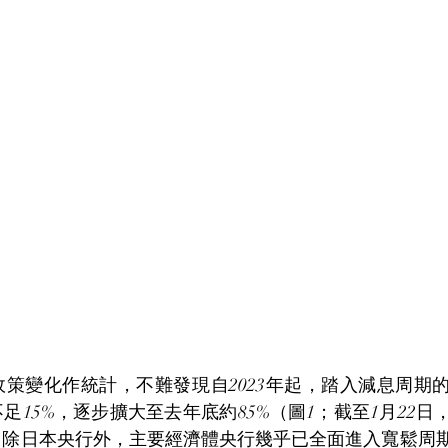
策變化作統計，不難發現自2023年起，踏入減息周期
足15%，逐步擴大至去年底約85%（圖1；截至1月22
。除日本央行外，主要經濟體央行幾乎已全面進入寬鬆周