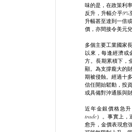
味的是，在政策利
反升，升幅介乎9%
升幅甚至達到一倍
價，亦間接令美元
多個主要工業國家
以來，每逢經濟或
方。長期累積下，全
顯。為支撐龐大的
期被侵蝕。經過十
信任開始鬆動，投
或具備對沖通脹與
近年金銀價格急升，
trade）。事實
愈升，金價表現愈