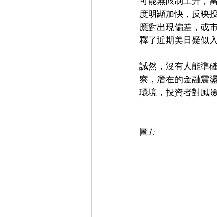
可能無限制上升，
度明顯加快，反映
應對出現偏差，或
釋了近期美日疑似
誠然，沒有人能準
察，潛在的金融震
環境，投資者對風
圖1: