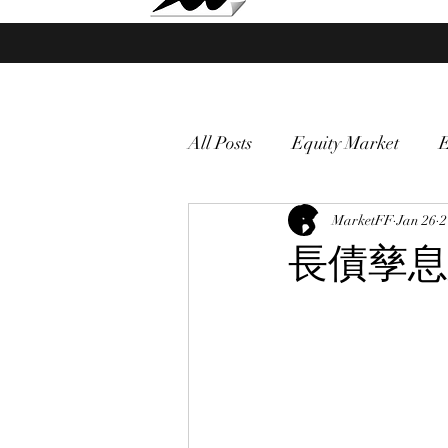
Market Fund Flows Analysis
All Posts
Equity Market
gold
VIX
MarketFF
Market vol
Jan 26
2
長債孳息
Currency
Macro