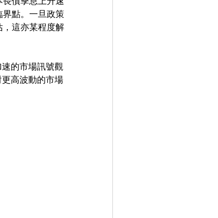
本長債孳息上升速
臨界點。一旦政策
估，這亦某程度解
加速的市場訊號觀
對更高波動的市場