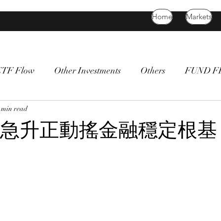
Home
Markets
ETF Flow
Other Investments
Others
FUND 
atility
 min read
bitcoin
death cross
commodity
Bon
急升正動搖金融穩定根基