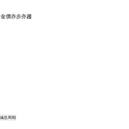
與金價亦步亦趨
減息周期