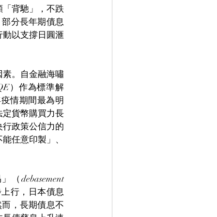
顯「背馳」，不跌
，部分長年期債息
行動以支撐日圓滙
因素。自金融海嘯
QE）作為標準解
年疫情期間最為明
法定貨幣購買力長
央行政策公信力的
不能任意印製」、
asement 
步上行，日本債息
然而，長期債息不