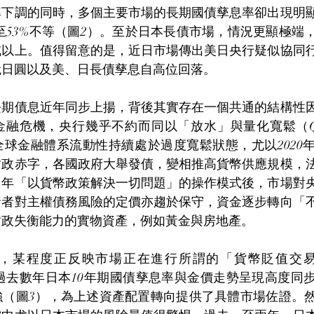
率下調的同時，多個主要市場的長期國債孳息率卻出現明
至53%不等（圖2）。至於日本長債市場，情況更顯極端
或以上。值得留意的是，近日市場傳出美日央行疑似協同
兌日圓以及美、日長債孳息自高位回落。
長期債息近年同步上揚，背後其實存在一個共通的結構性
金融危機，央行幾乎不約而同以「放水」與量化寬鬆（
球金融體系流動性持續處於過度寬鬆狀態，尤以2020
財政赤字，各國政府大舉發債，變相推高貨幣供應規模，
多年「以貨幣政策解決一切問題」的操作模式後，市場對
資者對主權債務風險的定價亦趨於保守，資金逐步轉向「
財政失衡能力的實物資產，例如黃金與房地產。
某程度正反映市場正在進行所謂的「貨幣貶值交易」（deb
上，過去數年日本10年期國債孳息率與金價走勢呈現高度同
強（圖3），為上述資產配置轉向提供了具體市場佐證。