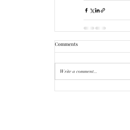
Comments
Write a comment...
©2018 by AAflows