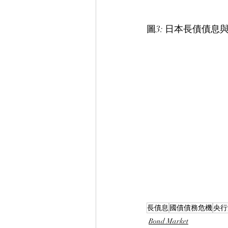
圖3: 日本長債債息
長債息
國債債務危機
央行
Bond Market