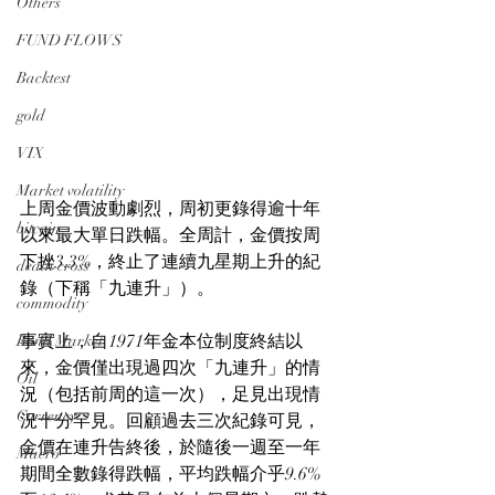
Others
FUND FLOWS
Backtest
gold
VIX
Market volatility
上周金價波動劇烈，周初更錄得逾十年
bitcoin
以來最大單日跌幅。全周計，金價按周
下挫3.3%，終止了連續九星期上升的紀
death cross
錄（下稱「九連升」）。
commodity
事實上，自1971年金本位制度終結以
Bond Market
來，金價僅出現過四次「九連升」的情
Oil
況（包括前周的這一次），足見出現情
Currency
況十分罕見。回顧過去三次紀錄可見，
金價在連升告終後，於隨後一週至一年
Macro
期間全數錄得跌幅，平均跌幅介乎9.6%