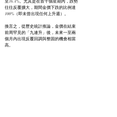
至16.4%。尤其是在首十個星期內，跌勢
往往反覆擴大，期間金價下跌的比例達
100%（即未曾出現任何上升週）。
換言之，從歷史統計推論，金價在結束
前周罕見的「九連升」後，未來一至兩
個月內出現反覆回調與整固的機會相當
高。