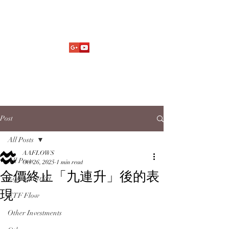
Market Fund Flows Analysis
aaflows@outlook.com
Post
All Posts
AAFLOWS
All Posts
Oct 26, 2025
1 min read
金價終止「九連升」後的表
Equity Market
現
ETF Flow
Other Investments