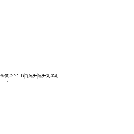
金價
#GOLD
九連升
連升九星期
gold
Recent Posts
See All