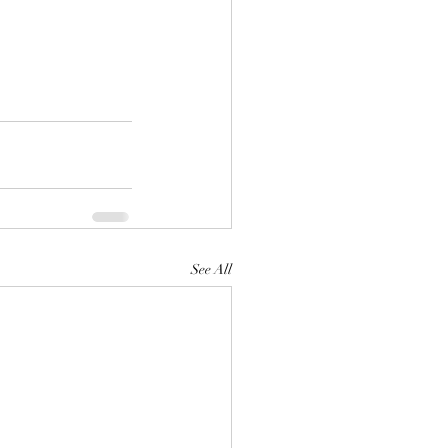
See All