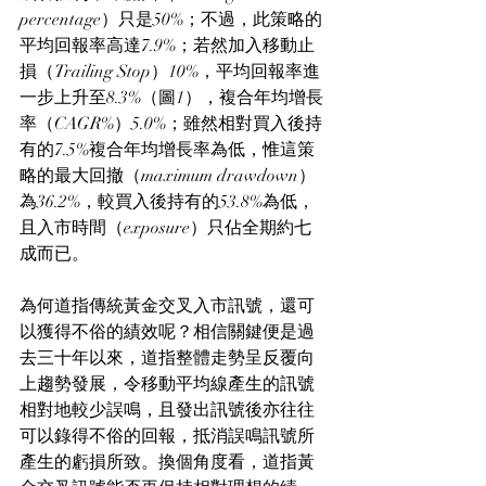
percentage）只是50%；不過，此策略的
平均回報率高達7.9%；若然加入移動止
損（Trailing Stop）10%，平均回報率進
一步上升至8.3%（圖1），複合年均增長
率（CAGR%）5.0%；雖然相對買入後持
有的7.5%複合年均增長率為低，惟這策
略的最大回撤（maximum drawdown）
為36.2%，較買入後持有的53.8%為低，
且入市時間（exposure）只佔全期約七
成而已。
為何道指傳統黃金交叉入市訊號，還可
以獲得不俗的績效呢？相信關鍵便是過
去三十年以來，道指整體走勢呈反覆向
上趨勢發展，令移動平均線產生的訊號
相對地較少誤鳴，且發出訊號後亦往往
可以錄得不俗的回報，抵消誤鳴訊號所
產生的虧損所致。換個角度看，道指黃