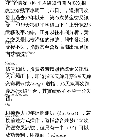
Others
花”的情況（即平均線短時間內多次相
交）；截至本周三（15日），道指再次
FUND FLOWS
發出過去30年以來，第26次黃金交叉訊
Backtest
號，即50天移動平均線由下而上升穿250
gold
天移動平均線。正如以往本欄分析，黃
金交叉是比較滯後的訊號，間中發出訊
VIX
號後不久，指數甚至會反高潮出現見頂
Market volatility
回落情況。
bitcoin
儘管如此，投資者若按照傳統金叉訊號
death cross
入市和出市，即道指50天線升穿200天線
入市買（或Long）道指，50天線再次跌
commodity
穿200天線平倉，其實績效亦不算十分失
Bond Market
禮。
Oil
根據過去30年廻溯測試（backtest），若
Currency
按前述方式操作，道指曾合共發出26次
Macro
黃金交叉訊號，但只有一半（13）可以
成功獲利，即贏面（winning 