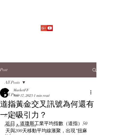
Market Fund Flows Analysis
aaflows@outlook.com
Post
All Posts
MarketFF
All Posts
Nov 17, 2023
1 min read
道指黃金交叉訊號為何還有
Equity Market
一定吸引力？
ETF Flow
近日，道瓊斯工業平均指數（道指）50
Other Investments
天與200天移動平均線滙聚，出現“扭麻