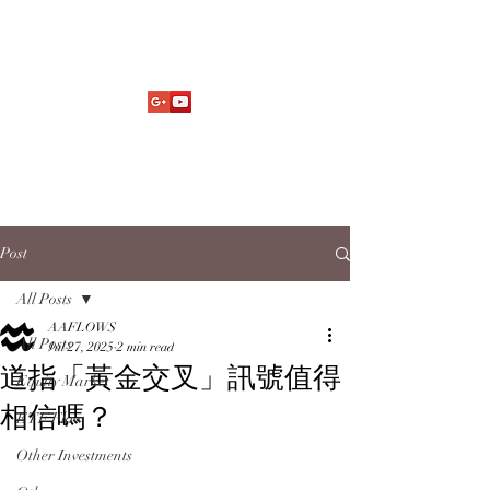
Market Fund Flows Analysis
aaflows@outlook.com
Post
All Posts
AAFLOWS
All Posts
Jul 27, 2025
2 min read
道指「黃金交叉」訊號值得
Equity Market
相信嗎？
ETF Flow
Other Investments