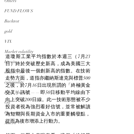
Others
FUND FLOWS
Backtest
gold
VIX
Market volatility
道瓊斯工業平均指數於本週三（7月23
bitcoin
日）終於突破歷史新高，成為美國三大
股指中最後一個創新高的指數。在技術
death cross
走勢方面，道指亦繼納斯達克與標普500
commodity
之後，於7月16日出現所謂的「終極黃金
交叉」訊號——即50日移動平均線由下
Bond Market
向上突破200日線。此一技術形態被不少
Oil
投資者視為強烈看好信號，並常被解讀
Currency
為短期與長期資金入市的重要觸發點，
從而為後市增添上行動力。
Macro