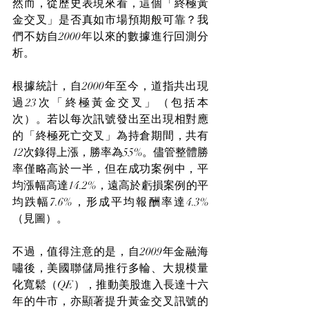
然而，從歷史表現來看，這個「終極黃
金交叉」是否真如市場預期般可靠？我
們不妨自2000年以來的數據進行回測分
析。
根據統計，自2000年至今，道指共出現
過23次「終極黃金交叉」（包括本
次）。若以每次訊號發出至出現相對應
的「終極死亡交叉」為持倉期間，共有
12次錄得上漲，勝率為55%。儘管整體勝
率僅略高於一半，但在成功案例中，平
均漲幅高達14.2%，遠高於虧損案例的平
均跌幅7.6%，形成平均報酬率達4.3%
（見圖）。
不過，值得注意的是，自2009年金融海
嘯後，美國聯儲局推行多輪、大規模量
化寬鬆（QE），推動美股進入長達十六
年的牛市，亦顯著提升黃金交叉訊號的