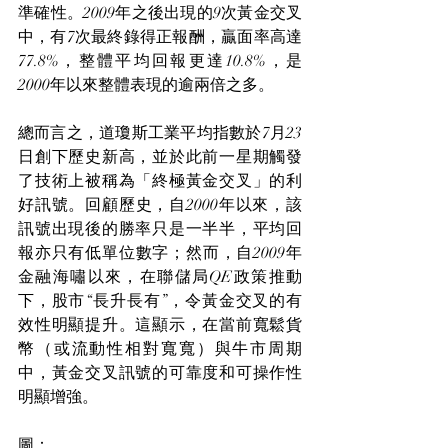
準確性。2009年之後出現的9次黃金交叉
中，有7次最終錄得正報酬，贏面率高達
77.8%，整體平均回報更達10.8%，是
2000年以來整體表現的逾兩倍之多。
總而言之，道瓊斯工業平均指數於7月23
日創下歷史新高，並於此前一星期觸發
了技術上被稱為「終極黃金交叉」的利
好訊號。回顧歷史，自2000年以來，該
訊號出現後的勝率只是一半半，平均回
報亦只有低單位數字；然而，自2009年
金融海嘯以來，在聯儲局QE政策推動
下，股市“長升長有”，令黃金交叉的有
效性明顯提升。這顯示，在當前寬鬆貨
幣（或流動性相對寬寬）與牛市周期
中，黃金交叉訊號的可靠度和可操作性
明顯增強。
圖：