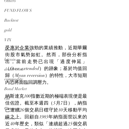
Others
FUND FLOWS
Backtest
gold
VIX
受惠於企業強勁的業績推動，近期華爾
Market volatility
街股市氣勢如虹。然而，部份分析指
bitcoin
出，當前走勢已出現「過度伸延」
（Over-extended）的跡象；基於均值回
death cross
歸（Mean reversion）的特性，大市短期
commodity
內恐將面臨回調壓力。
Bond Market
納斯達克100指數近期的極端表現便是最
Oil
佳佐證。截至本週四（5月7日），納指
Currency
已連續26個交易日穩守於10天移動平均
線之上。回顧自1985年納指面世以來的
Macro
近40年歷史，類似「連續超過25個交易