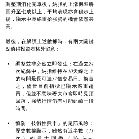
調整期消化完畢後，納指的上漲機率將
回升至七成以上，平均表現亦會穩步上
揚，顯示中長線重拾強勢的機會依然甚
高。
最後，在解讀上述數據時，有兩大關鍵
點值得投資者格外留意：
調整並非必然立即發生：在過去24
次紀錄中，納指維持在10天線之上
的時間最長可達51個交易日。換言
之，儘管目前指標已顯示嚴重超
買，但並不意味著大市會即時見頂
回落，強勢行情仍有可能延續一段
時間。
慎防「技術性熊市」的尾部風險：
歷史數據顯示，雖然有近半數（11
次）的最大回撤（Maximum 