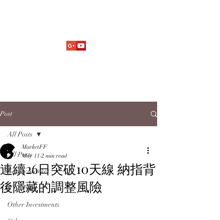
Market Fund Flows Analysis
aaflows@outlook.com
Post
All Posts
MarketFF
All Posts
May 11
2 min read
連續26日突破10天線 納指背
Equity Market
後隱藏的調整風險
ETF Flow
Other Investments