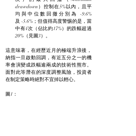
drawdown）控制在5%以內，且平
均與中位數回撤分別為 -9.6% 
及 -5.6%；但值得高度警惕的是，當
中有4次（佔比約17%）的跌幅超過
20%（見圖3）。
這意味著，在經歷近月的極端升浪後，
納指一旦啟動回調，有近五分之一的機
率會演變成跌幅逾兩成的技術性熊市。
面對此等潛在的深度調整風險，投資者
在制定策略時絕對不宜掉以輕心。
圖1：