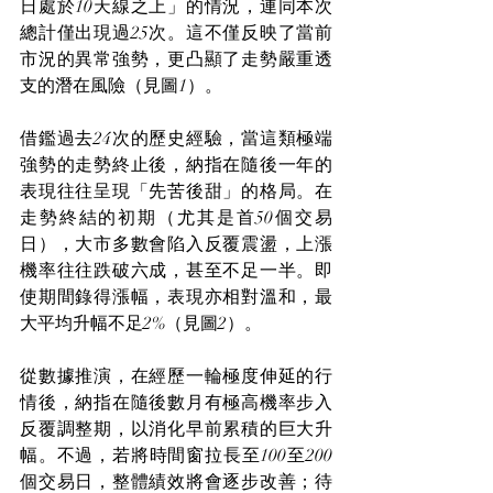
日處於10天線之上」的情況，連同本次
總計僅出現過25次。這不僅反映了當前
市況的異常強勢，更凸顯了走勢嚴重透
支的潛在風險（見圖1）。
借鑑過去24次的歷史經驗，當這類極端
強勢的走勢終止後，納指在隨後一年的
表現往往呈現「先苦後甜」的格局。在
走勢終結的初期（尤其是首50個交易
日），大市多數會陷入反覆震盪，上漲
機率往往跌破六成，甚至不足一半。即
使期間錄得漲幅，表現亦相對溫和，最
大平均升幅不足2%（見圖2）。
從數據推演，在經歷一輪極度伸延的行
情後，納指在隨後數月有極高機率步入
反覆調整期，以消化早前累積的巨大升
幅。不過，若將時間窗拉長至100至200
個交易日，整體績效將會逐步改善；待