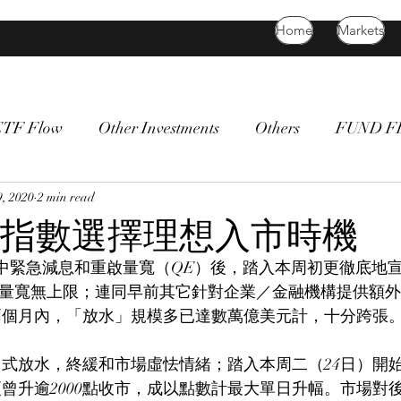
Home
Markets
ETF Flow
Other Investments
Others
FUND 
atility
, 2020
2 min read
bitcoin
death cross
commodity
Bon
指數選擇理想入市時機
中緊急減息和重啟量寬（QE）後，踏入本周初更徹底地
ty），即量寬無上限；連同早前其它針對企業／金融機構提供
兩個月內，「放水」規模多已達數萬億美元計，十分跨張
式放水，終緩和市場虛怯情緒；踏入本周二（24日）開
曾升逾2000點收市，成以點數計最大單日升幅。市場對