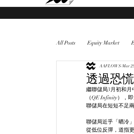
Market Fund Flows Analysis
All Posts
Equity Market
gold
VIX
AAFLOWS
Market vol
Mar 29
透過恐慌
繼聯儲局3月初和月
Currency
Macro
（QE Infini
聯儲局在短短不足
聯儲局近乎「晒冷」
從低位反彈，道指更