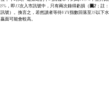
更高達85%，即13次入市訊號中，只有兩次錄得虧損（
圖2
；註：
訊號）。換言之，若然讀者等待VIX指數回落至35以下
，贏面可能會較高。