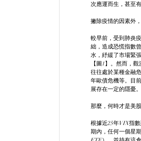
次應運而生，甚至有
撇除疫情的因素外，
較早前，受到肺炎
絀，造成恐慌指數曾
水，紓緩了市場緊張
【圖1】。然而，觀
往往處於某種金融危機
年歐債危機等。目前
展存在一定的隱憂
那麼，何時才是美股
根據近25年VIX指
期內，任何一個星期
ETF），並持有這倉