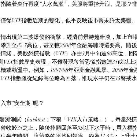
指隨着央行再度“大水萬灌”，美股將重拾升浪。是耶？
僅從VIX指數近期的變化，似乎反映後市暫未許太樂觀。
疫情出現第二波爆發的衝擊，經濟前景轉趨暗淡，加上市
攀升至82.7高位，甚至較2008年金融海嘯時還要高。隨
情緒，美股恐慌指數（VIX）亦由3月中旬逾80高位，回
測VIX指數歷史表現，不難發現每當恐慌指數達35或以上
或動盪中。例如，1997/98年亞洲金融風暴、2008年金融每
VIX指數雖從紀錄高位略為回落，惟現水平仍在35警戒
。
入市“安全期”呢？
數廻溯測試（backtest；下稱「VIX入市策略」），每當恐
曾收於35之上，隨後掉頭回落至35以下水平時，買入標
位半年時間。這策略的平均回報率，約為11.5%；上升比例（或