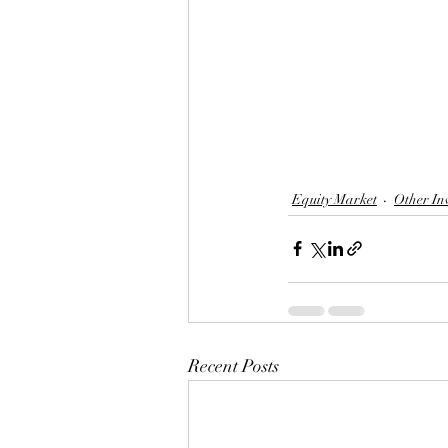
Equity Market
Other In
Recent Posts