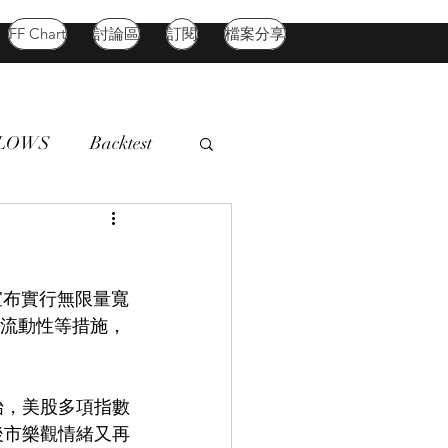
FF Chart
討論區
訂閱
檔案分享
FLOWS
Backtest
d Market
Oil
宣布實行無限量寬
額外流動性等措施，
。
始，美股多項指數
後市樂觀情緒又再