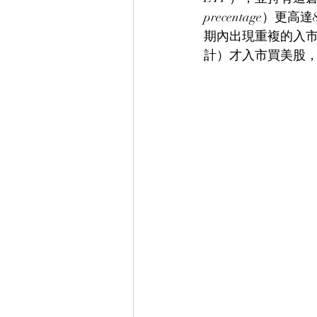
precentage）
期內出現重複的入市
計）才入市買美股