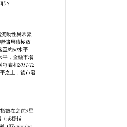
非耶？
場流動性異常緊
後聯儲局積極放
落至約60水平
水平，金融市場
嘯和2011/12
水平之上，後市發
慌指數在之前5星
指（或標指
winning 