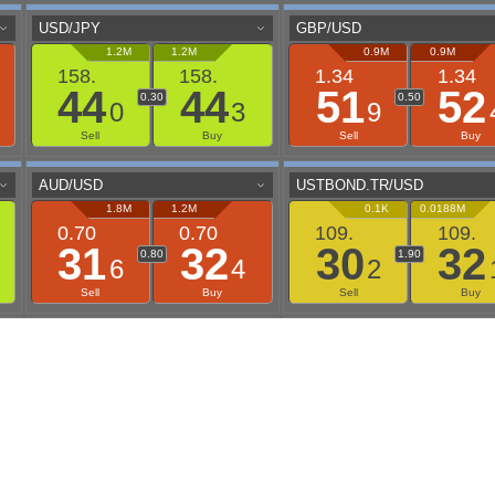
aaflows@outlook.com