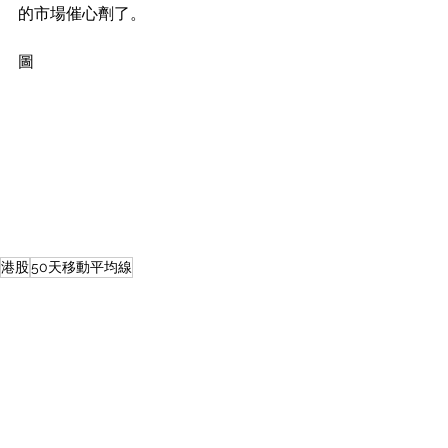
的市場催心劑了。
圖
港股
50天移動平均線
Equity Market