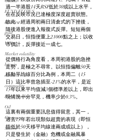
Others
過一半港股14天RSI低於30或以上水平，
FUND FLOWS
在在反映市況已達極度深度超賣狀態。
故此，經過周初兩日清倉式的下挫後，
Backtest
隨後港股便進入報復式反彈。短短兩個
gold
交易日，恒指便重上21000點之上；以收
VIX
市價計，反彈接近一成七。
Market volatility
從價格行為角度看，本周初港股的急挫
bitcoin
走勢，是極之不尋常。以恒指偏離50天
移動平均線百分比為例，本周二（15
death cross
日）這比率曾急插至-21%的水平，是近
commodity
15年以來平均值減3個標準差以上，即出
Bond Market
現情況十分罕見，機率少於0.3%。
Oil
這裏有兩個重要訊息值得留意，其一，
Currency
過去15年若出現類似超賣的表現（即恒
指低於50天移平均線達兩成或以上），
Macro
只是發生於（金融）危機或金融風暴