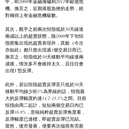
中，即2008年金融海嘯和2011年歐債危
機。換言之，近期港股急挫的走勢，絶
對稱得上有金融危機級數。
其次，觀乎之前兩次恒指低於50天線達
兩成以上的超賣狀態，除2008年下旬恒
指密集出現此超賣表現外，其餘（今次
亦如此）都只曾出現過1個交易日而已。
換言之，恒指低於50天移動平均線達兩
成後，情況多不會維持太久，且往往會
出現V型反彈。
此外，若以恒指超賣反彈至只低於50天
移動平均線少於5%為界線的話，恒指最
大的反彈幅度約達14.7-15.5%之間。目前
恒指由周二起計，短短兩個交易日內已
反彈16.8%，意味純粹超賣反彈角度看，
反彈幅度已達標，即超賣反彈已完結。
當然，後市發展，便要再次端視有否新