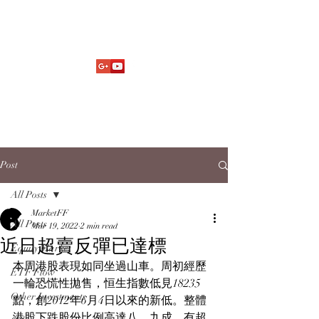
Market Fund Flows Analysis
aaflows@outlook.com
Post
All Posts
MarketFF
All Posts
Mar 19, 2022
2 min read
近日超賣反彈已達標
Equity Market
本周港股表現如同坐過山車。周初經歷
ETF Flow
一輪恐慌性拋售，恒生指數低見18235
Other Investments
點，創2012年6月4日以來的新低。整體
港股下跌股份比例高達八、九成，有超