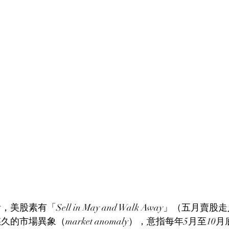
股素有「Sell in May and Walk Away」（五月賣
市場異象（market anomaly），意指每年5月至10