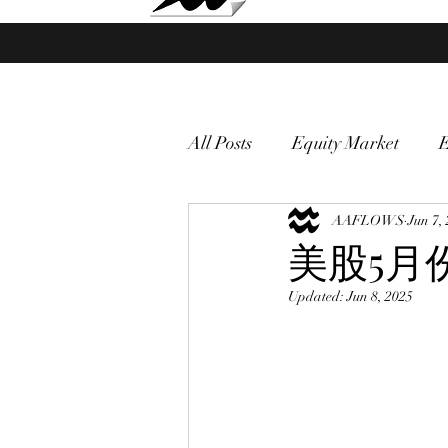
Market Fund Flows Analysis
All Posts
Equity Market
gold
VIX
AAFLOWS
Market vol
Jun 7,
美股5月
Updated:
Jun 8, 2025
Currency
Macro