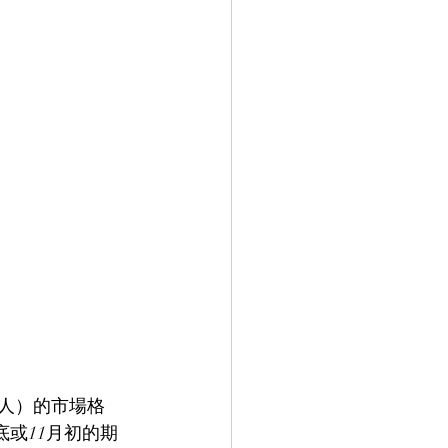
股走人）的市場格
月底或11月初的期