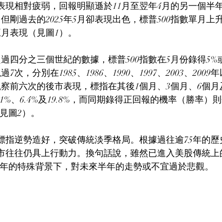
的表現相對疲弱，回報明顯遜於11月至翌年4月的另一個半
剛過去的2025年5月卻表現出色，標普500指數單月上升6
月表現（見圖1）。
今超過四分之三個世紀的數據，標普500指數在5月份錄得5
，分別在1985、1986、1990、1997、2003、2009
察前六次的後市表現，標指在其後1個月、3個月、6個月
.1%、6.4%及19.8%，而同期錄得正回報的機率（勝率）
（見圖2）。
標指逆勢造好，突破傳統淡季格局。根據過往逾75年的歷
往往仍具上行動力。換句話說，雖然已進入美股傳統上的「Se
今年的特殊背景下，對未來半年的走勢或不宜過於悲觀。