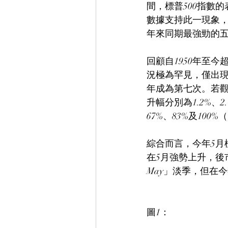
間，標普500指數
數據支持此一現象，但
年來同期最強勁的五
回顧自1950年至
況極為罕見，僅出現過7次
年成為第七次。若觀
升幅分別為1.2%、2
67%、83%及100%
綜合而言，今年5月
在5月強勢上升，後市
May」淡季，但在
圖1：