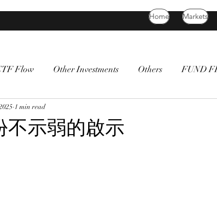
Home
Markets
ETF Flow
Other Investments
Others
FUND 
atility
 2025
1 min read
bitcoin
death cross
commodity
Bon
份不示弱的啟示