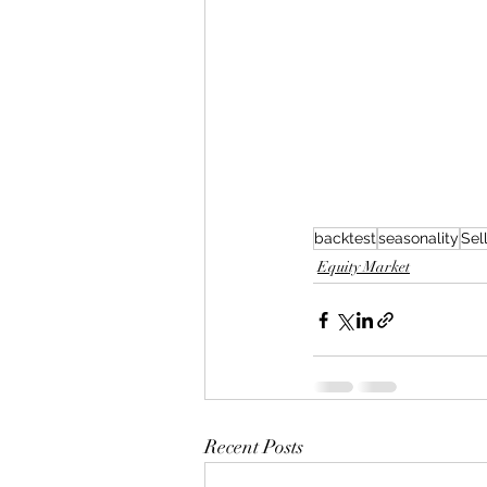
backtest
seasonality
Sel
Equity Market
Recent Posts