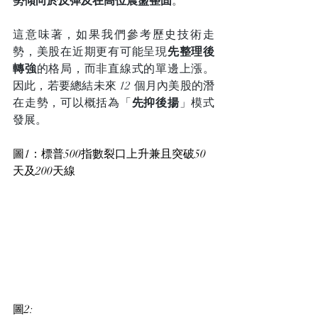
勢傾向於反彈及在高位震盪整固
。
這意味著，如果我們參考歷史技術走
勢，美股在近期更有可能呈現
先整理後
轉強
的格局，而非直線式的單邊上漲。
因此，若要總結未來 12 個月內美股的潛
在走勢，可以概括為「
先抑後揚
」模式
發展。
圖1：標普500指數裂口上升兼且突破50
天及200天線
圖2: