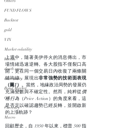
Others
FUND FLOWS
Backtest
gold
VIX
Market volatility
上週中，隨著美伊停火的消息傳出，市
bitcoin
場情緒迅速逆轉。各大股指不僅裂口高
death cross
開，更在同一個交易日內收復了兩條關
鍵均線，展現出
非常強勢的技術面表現
commodity
（圖1）
。當然，地緣政治局勢的發展仍
Bond Market
充滿變數與不確定性。然而，純粹從
價
Oil
格行為
（Price Action）的角度來看，這
是否足以確認趨勢已經反轉，並開啟新
Currency
的上漲軌跡？
Macro
回顧歷史，自 1950 年以來，標普 500 指