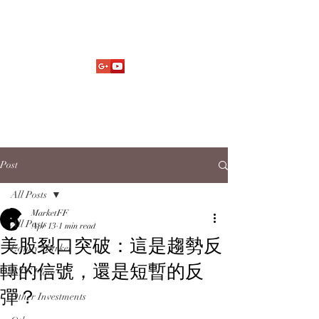
Market Fund Flows Analysis
aaflows@outlook.com
Post
All Posts
MarketFF
All Posts
Apr 13
1 min read
美股裂口突破：這是趨勢反
Equity Market
轉的信號，還是短暫的反
ETF Flow
彈？
Other Investments