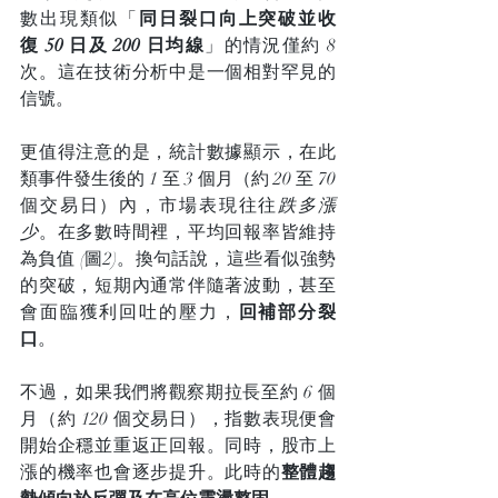
數出現類似「
同日裂口向上突破並收
復 50 日及 200 日均線
」的情況僅約 8 
次。這在技術分析中是一個相對罕見的
信號。
更值得注意的是，統計數據顯示，在此
類事件發生後的 1 至 3 個月（約 20 至 70 
個交易日）內，市場表現往往
跌多漲
少
。在多數時間裡，平均回報率皆維持
為負值 (圖2)。換句話說，這些看似強勢
的突破，短期內通常伴隨著波動，甚至
會面臨獲利回吐的壓力，
回補部分裂
口
。
不過，如果我們將觀察期拉長至約 6 個
月（約 120 個交易日），指數表現便會
開始企穩並重返正回報。同時，股市上
漲的機率也會逐步提升。此時的
整體趨