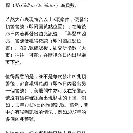
標（McClellan Oscillator）為負數。
若然大市表現符合以上4項條件，便發出
預警警號（即附圖黃點位置）；在隨後
36日內若再發出凶兆訊號，「興登堡凶
兆」警號便獲得確認（即附圖紅點位
置）。在訊號確認後，紐交所指數（大
市）往往「可能」在隨後40日內出現顯
著下挫。
值得留意的是，並不是每次發出凶兆預
警後，都會獲得確認（即36日內發出另
一個警號），美股間中亦可以在預警訊
號沒有獲得確認而出現顯著的下挫。例
如，去年1月30日的預警訊號。當然，間
中亦有誤鳴訊號的情況，例如2017年的
多個凶兆警號。