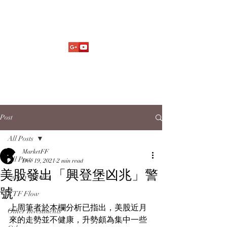
Market Fund Flows Analysis
aaflows@outlook.com
Post
All Posts
MarketFF
All Posts
Dec 19, 2021
2 min read
美股發出「興登堡凶兆」警
Equity Market
號
ETF Flow
上周筆者於本欄分析已指出，美股近月
Other Investments
來的走勢並不健康，升勢頗為集中一些