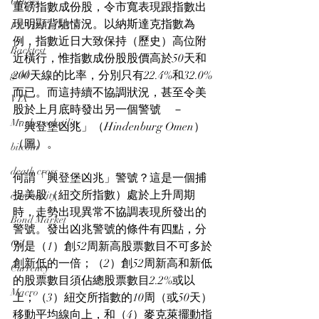
Others
重磅指數成份股，令市寬表現跟指數出
現明顯背馳情況。以納斯達克指數為
FUND FLOWS
例，指數近日大致保持（歷史）高位附
Backtest
近橫行，惟指數成份股股價高於50天和
gold
200天線的比率，分別只有22.4%和32.0%
而已。而這持續不協調狀況，甚至令美
VIX
股於上月底時發出另一個警號　－　
Market volatility
「興登堡凶兆」（Hindenburg Omen）
（圖）。
bitcoin
death cross
何謂「興登堡凶兆」警號？這是一個捕
捉美股（紐交所指數）處於上升周期
commodity
時，走勢出現異常不協調表現所發出的
Bond Market
警號。發出凶兆警號的條件有四點，分
Oil
別是（1）創52周新高股票數目不可多於
創新低的一倍；（2）創52周新高和新低
Currency
的股票數目須佔總股票數目2.2%或以
Macro
上；（3）紐交所指數的10周（或50天）
移動平均線向上，和（4）麥克萊擺動指