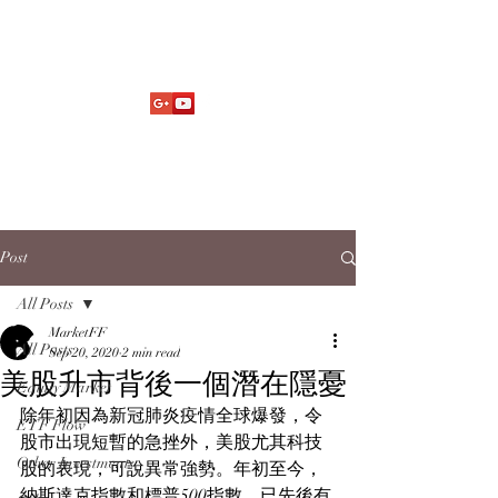
Market Fund Flows Analysis
aaflows@outlook.com
Post
All Posts
MarketFF
All Posts
Sep 20, 2020
2 min read
美股升市背後一個潛在隱憂
Equity Market
除年初因為新冠肺炎疫情全球爆發，令
ETF Flow
股市出現短暫的急挫外，美股尤其科技
Other Investments
股的表現，可說異常強勢。年初至今，
納斯達克指數和標普500指數，已先後有