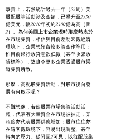
事實上，若然統計過去一年（52周）美
股配股等活動涉及金額，已攀升至2330
億美元，較2010年初約2300億為高（圖
2）。為何美國上市企業現時那麼熱衷於
在市場集資，相信與目前差勁宏觀經濟
環境下，企業想預留較多資金作準用；
惟目前銀行放貸意欲低微（甚至收緊放
貸標準），故迫令更多企業透過股市渠
道集資所致。
那麼，高配股集資活動，對股市後向發
展有何啟示呢？
不難想像，若然股票市場集資活動活
躍，代表有大量資金在市場被抽走，某
程度亦代表股票供應增加；股市往往亦
在這客觀環境下，容易出現調整、甚至
轉向的壓力。從附圖2可見，以往配股集