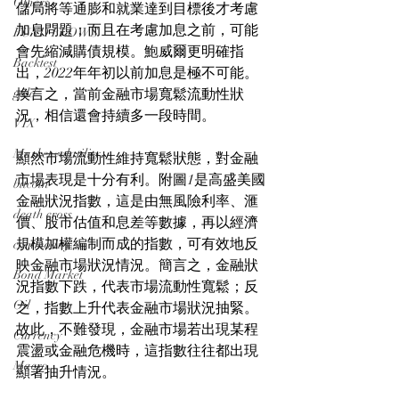
Others
儲局將等通膨和就業達到目標後才考慮
加息問題；而且在考慮加息之前，可能
FUND FLOWS
會先縮減購債規模。鮑威爾更明確指
Backtest
出，2022年年初以前加息是極不可能。
gold
換言之，當前金融市場寬鬆流動性狀
況，相信還會持續多一段時間。
VIX
Market volatility
顯然市場流動性維持寬鬆狀態，對金融
市場表現是十分有利。附圖1是高盛美國
bitcoin
金融狀況指數，這是由無風險利率、滙
death cross
價、股市估值和息差等數據，再以經濟
規模加權編制而成的指數，可有效地反
commodity
映金融市場狀況情況。簡言之，金融狀
Bond Market
況指數下跌，代表市場流動性寬鬆；反
Oil
之，指數上升代表金融市場狀況抽緊。
故此，不難發現，金融市場若出現某程
Currency
震盪或金融危機時，這指數往往都出現
Macro
顯著抽升情況。