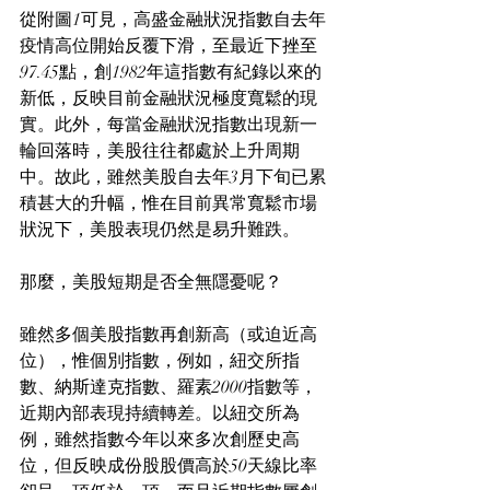
從附圖1可見，高盛金融狀況指數自去年
疫情高位開始反覆下滑，至最近下挫至
97.45點，創1982年這指數有紀錄以來的
新低，反映目前金融狀況極度寬鬆的現
實。此外，每當金融狀況指數出現新一
輪回落時，美股往往都處於上升周期
中。故此，雖然美股自去年3月下旬已累
積甚大的升幅，惟在目前異常寬鬆市場
狀況下，美股表現仍然是易升難跌。
那麼，美股短期是否全無隱憂呢？
雖然多個美股指數再創新高（或迫近高
位），惟個別指數，例如，紐交所指
數、納斯達克指數、羅素2000指數等，
近期內部表現持續轉差。以紐交所為
例，雖然指數今年以來多次創歷史高
位，但反映成份股股價高於50天線比率