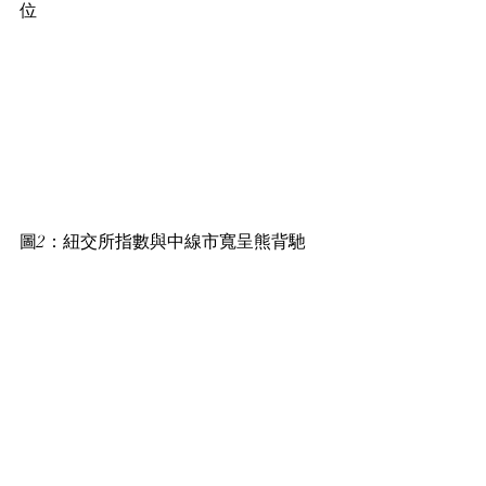
位
圖2：紐交所指數與中線市寬呈熊背馳