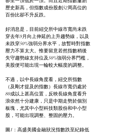
卻呈一頂低於一頂。而且近期指數屢創
歷史新高，但指數成份股創52周高位的
百份比卻不升反跌。
好消息是，目前紐交所中線市寬尚未跌
穿去年9月向上伸延的上升趨勢線，以及
未跌穿50%強弱分界水平，故暫時對指數
壓力不算太大。惟要留意若然指數稍後
失守趨勢線支持位及50%強弱分界門檻，
美股便可能出現一輪較大幅度的調整。
不過，以中長線角度看，紐交所指數
（及剛才提及的指數）長線市寬仍處於
80成以上甚高位置，反映長線角度看升
浪依然十分建康，只是中期走勢於個別
板塊，尤其中小型科技類股份和中小型
股，可能出現調整、整固的壓力。
圖1：高盛美國金融狀況指數跌至紀錄低