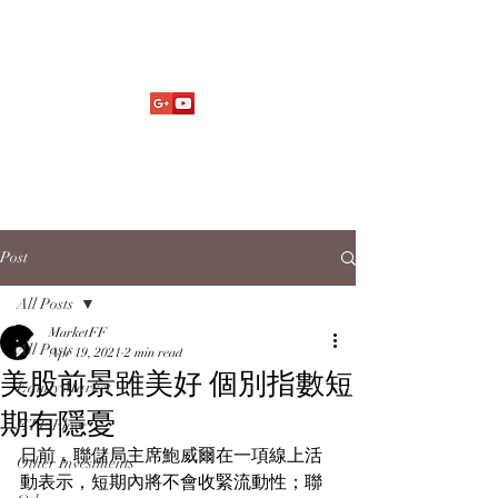
Market Fund Flows Analysis
aaflows@outlook.com
Post
All Posts
MarketFF
All Posts
Apr 19, 2021
2 min read
美股前景雖美好 個別指數短
Equity Market
期有隱憂
ETF Flow
日前，聯儲局主席鮑威爾在一項線上活
Other Investments
動表示，短期內將不會收緊流動性；聯