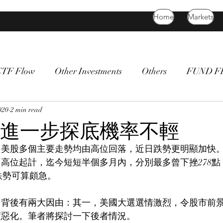
Home
Markets
ETF Flow
Other Investments
Others
FUND 
atility
020
2 min read
bitcoin
death cross
commodity
Bon
進一步探底機率不輕
，美股多個主要走勢均由高位回落，近日跌勢更明顯加快。
高位起計，迄今短短半個多月內，分別最多曾下挫278點（或
，跌勢可算頗急。
，背後有兩大因由：其一，美國大選選情激烈，令股市前
度惡化。筆者將探討一下後者情況。