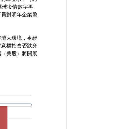
環球疫情數字再
析員對明年企業盈
經濟大環境，令經
留意標指會否跌穿
指（美股）將開展