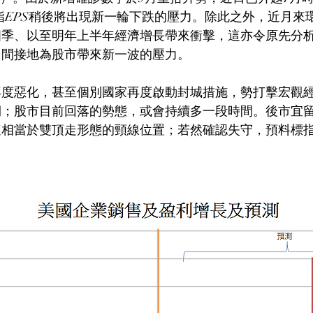
標指EPS稍後將出現新一輪下跌的壓力。除此之外，近月來
四季、以至明年上半年經濟增長帶來衝擊，這亦令原先分
，間接地為股市帶來新一波的壓力。
再度惡化，甚至個別國家再度啟動封城措施，勢打擊宏觀
期；股市目前回落的勢態，或會持續多一段時間。後市宜
，這相當於雙頂走形態的頸線位置；若然確認失守，預料標