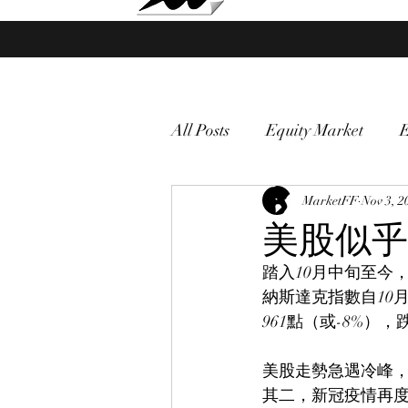
Market Fund Flows Analysis
All Posts
Equity Market
gold
VIX
MarketFF
Market vol
Nov 3, 2
美股似乎
踏入10月中旬至今
Currency
Macro
納斯達克指數自10月
961點（或-8%）
美股走勢急遇冷峰
其二，新冠疫情再