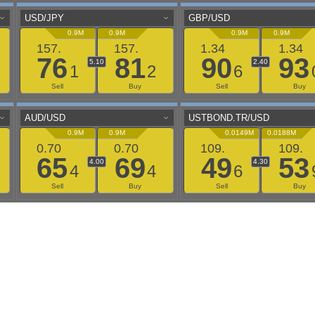
aaflows@outlook.com