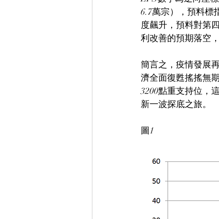
6.7萬宗），預料
度飆升，預料對第
利改善的預期落空
簡言之，疫情發展
濟全面復甦搖搖無
3200點重支持位
新一波探底之旅。
圖1