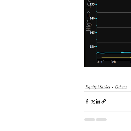
Equity Market
Others