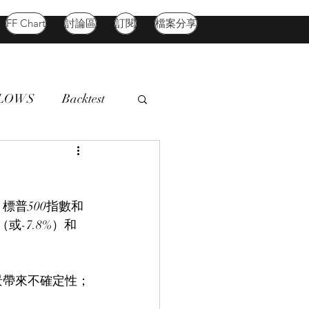
FF Chart
討論區
訂閱
檔案分享
FLOWS
Backtest
d Market
Oil
標普500指數和
-7.8%）和
景帶來不確定性；