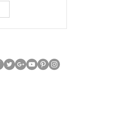
股槓桿警號再響