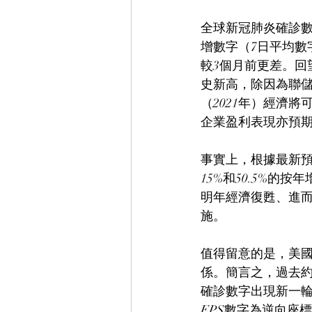
全球新冠肺炎確診
增數字（7日平均數
較3個月前更差。
史新高，除因為聯
（2021年）經濟
企業盈利表現亦預
事實上，根據最新
15%和50.5%的
明年經濟復甦、進
施。
值得留意的是，美國
係。簡言之，過去約
確診數字出現新一輪
EPS數字為逆向座