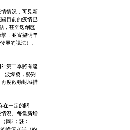
疫情情況，可見新
美國目前的疫情已
點，甚至迭創歷
衝擊，並寄望明年
型發展的說法）、
明年第二季將有達
新一波爆發，勢對
日再度啟動封城措
化存在一定的關
浪情況。每當新增
（圖2；註：
時的峰值水平（約