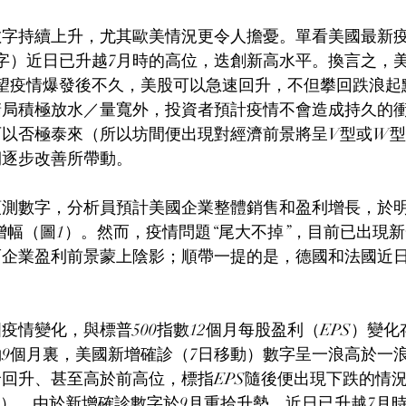
數字持續上升，尤其歐美情況更令人擔憂。單看美國最新
字）近日已升越7月時的高位，迭創新高水平。換言之，
回望疫情爆發後不久，美股可以急速回升，不但攀回跌浪起
儲局積極放水／量寬外，投資者預計疫情不會造成持久的
將可以否極泰來（所以坊間便出現對經濟前景將呈V型或W
期逐步改善所帶動。
預測數字，分析員預計美國企業整體銷售和盈利增長，於
按年增幅（圖1）。然而，疫情問題“尾大不掉”，目前已出現
而企業盈利前景蒙上陰影；順帶一提的是，德國和法國近
疫情變化，與標普500指數12個月每股盈利（EPS）變
9個月裏，美國新增確診（7日移動）數字呈一浪高於一
回升、甚至高於前高位，標指EPS隨後便出現下跌的情況
標）。由於新增確診數字於9月重拾升勢，近日已升越7月