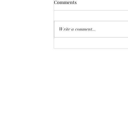
Comments
Write a comment...
恒指七翻身後將迎來八月考
驗？
©2018 by AAflows