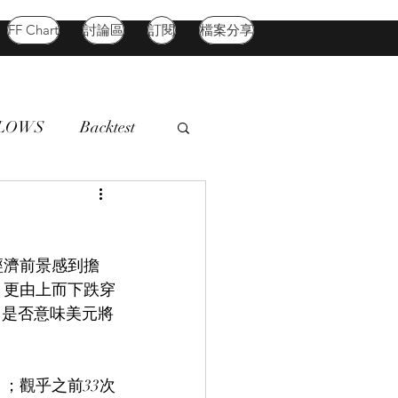
FF Chart
討論區
訂閱
檔案分享
FLOWS
Backtest
d Market
Oil
經濟前景感到擔
，更由上而下跌穿
，是否意味美元將
；觀乎之前33次