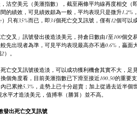
後，沽空美元（美滙指數），截至兩條平均線再度相交（
間的績效，可見績效頗為一般，平均表現只是微升1.2%
rcentage）只有35%而已，即34個死亡交叉訊號，僅有12個
亡交叉」訊號發出後造淡美元，持倉日數由1至100個交
較先出現者為準，可見平均表現最高亦不過0.6%，贏面
圖2）。
出死亡交叉訊號後造淡，可以成功獲利機會其實不大，足
換個角度看，目前美滙指數已下滑至接近100.50的重要
內已累挫5.3%，走勢上已十分超賣；加上從過去近半個
顯示，現水平才造淡美元，值搏率（勝算）並不高。
數發出死亡交叉訊號