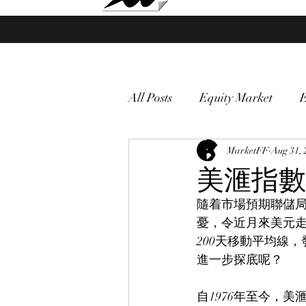
Market Fund Flows Analysis
All Posts
Equity Market
gold
VIX
MarketFF
Market vol
Aug 31, 
美滙指數
隨着市場預期聯儲
Currency
Macro
憂，令近月來美元走
200天移動平均線
進一步探底呢？
自1976年至今，