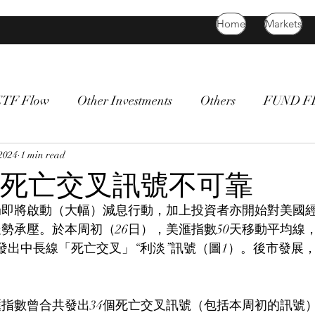
Home
Markets
ETF Flow
Other Investments
Others
FUND 
atility
2024
1 min read
bitcoin
death cross
commodity
Bon
死亡交叉訊號不可靠
局即將啟動（大幅）減息行動，加上投資者亦開始對美國
勢承壓。於本周初（26日），美滙指數50天移動平均線
，發出中長線「死亡交叉」“利淡”訊號（圖1）。後市發展
美滙指數曾合共發出34個死亡交叉訊號（包括本周初的訊號）