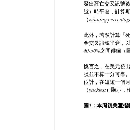
發出死亡交叉訊號
號）時平倉，計算期
（winning pe
此外，若然計算「死
金交叉訊號平倉，以
40-50%之間徘徊（
換言之，在美元發
號並不算十分可靠。
位計，在短短一個月
（backtest）
圖1：本周初美滙指