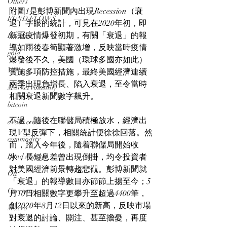
Others
附圖1是彭博新聞內出現Recession（衰
FUND FLOWS
退）字眼的統計，可見在2020年初，即
新冠疫情爆發初期，有關「衰退」的報
Backtest
導如雨後春筍顯著激增，反映當時疫情
gold
爆發後不久，美國（環球多國亦如此）
VIX
實施多項防控措施，最終美國經濟連續
兩季出現負增長、陷入衰退，至令當時
Market volatility
相關衰退新聞數字飆升。
bitcoin
不過，隨後在聯儲局積極放水，經濟出
death cross
現V型反彈下，相關統計便徐徐回落。然
commodity
而，踏入今年後，隨着聯儲局開始收
Bond Market
水，長短息差曾出現倒掛，均令投資者
對美國經濟前景轉趨悲觀。彭博新聞就
Oil
「衰退」的報導數目亦節節上揚至今；5
Currency
月10日相關數字更攀升至超過4400筆，
創2020年8月12日以來的新高，反映市場
Macro
對衰退的討論、關注、甚至擔憂，再度