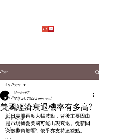
Market Fund Flows Analysis
aaflows@outlook.com
Post
All Posts
MarketFF
All Posts
May 24, 2022
2 min read
美國經濟衰退機率有多高?
Equity Market
近日美股再度大幅波動，背後主要因由
ETF Flow
是市場擔憂美國可能出現衰退。從新聞
Other Investments
大數據角度看，依乎亦支持這觀點。