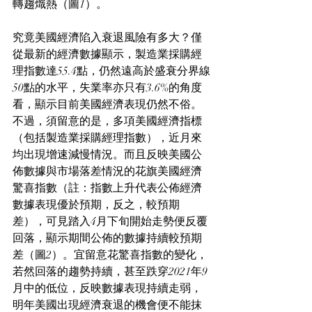
轉趨熾熱（圖1）。
究竟美國經濟陷入衰退風險有多大？僅
從最新的經濟數據顯示，製造業採購經
理指數達55.4點，仍然遠高於盛衰分界線
50點的水平，失業率亦只有3.6%的角度
看，顯示目前美國經濟表現仍然不俗。
不過，須留意的是，多項美國經濟指標
（包括製造業採購經理指數），近月來
均出現增速減慢情況。而且反映美國公
佈數據與市場落差情況的花旗美國經濟
驚喜指數（註：指數上升代表公佈經濟
數據表現優於預期，反之，較預期
差），可見踏入4月下旬開始走勢便反覆
回落，顯示期間公佈的數據持續較預期
差（圖2）。宜留意花驚喜指數的變化，
若然回落的趨勢持續，甚至跌穿2021年9
月中的低位，反映數據表現持續走弱，
明年美國出現經濟衰退的機會便不能抹