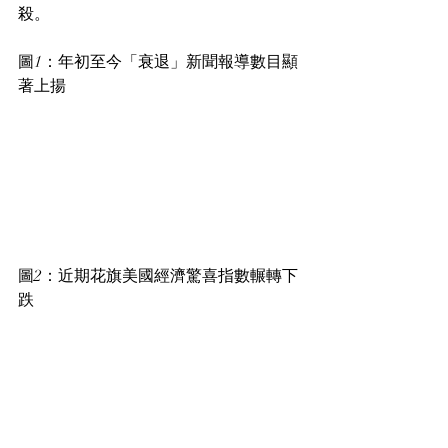
殺。
圖1：年初至今「衰退」新聞報導數目顯
著上揚
圖2：近期花旗美國經濟驚喜指數輾轉下
跌