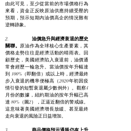
由此可見，至少從當前的市場價格行為
來看，資金正反映原油供應持續受壓的
預期，預示短期內油價高企的情況難有
逆轉跡象。
2.                   
油價急升與經濟衰退的歷史
關聯。
原油作為全球核心生產要素，其
價格走勢往往是經濟活動的晴雨表。回
顧歷史，美國經濟陷入衰退前，油價通
常會經歷一輪急升。當油價按年升幅達
到 100%（即翻倍）或以上時，經濟最終
步入衰退的機率便極高（2020年初因疫
情引發的短暫衰退屬少數例外）。觀察4
月份的數據，紐約期油的按年升幅已高
達 80%（圖2），正逼近翻倍的警戒線。
這意味著美國經濟增長放緩、甚至最終
走向衰退的風險正日益增加。
3.                   
商品價格預示通脹仍有上升