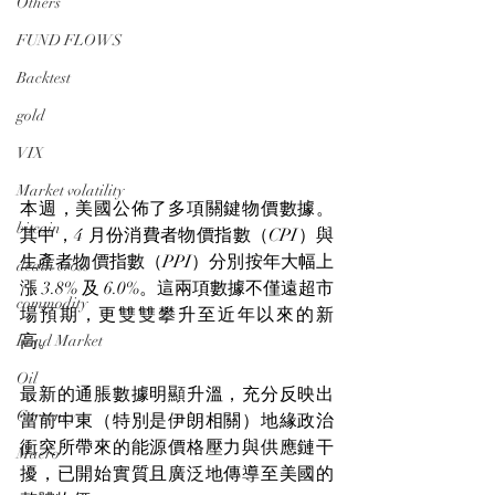
Others
FUND FLOWS
Backtest
gold
VIX
Market volatility
本週，美國公佈了多項關鍵物價數據。
bitcoin
其中，4 月份消費者物價指數（CPI）與
生產者物價指數（PPI）分別按年大幅上
death cross
漲 3.8% 及 6.0%。這兩項數據不僅遠超市
commodity
場預期，更雙雙攀升至近年以來的新
高。
Bond Market
Oil
最新的通脹數據明顯升溫，充分反映出
Currency
當前中東（特別是伊朗相關）地緣政治
衝突所帶來的能源價格壓力與供應鏈干
Macro
擾，已開始實質且廣泛地傳導至美國的