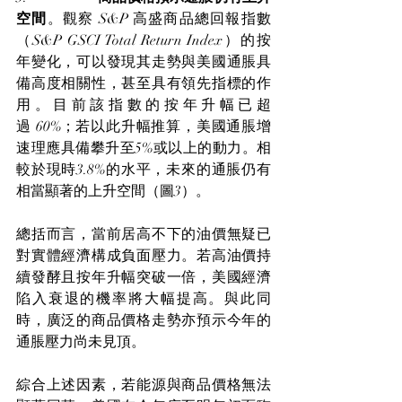
空間
。觀察 S&P 高盛商品總回報指數
（S&P GSCI Total Return Index）的按
年變化，可以發現其走勢與美國通脹具
備高度相關性，甚至具有領先指標的作
用。目前該指數的按年升幅已超
過 60%；若以此升幅推算，美國通脹增
速理應具備攀升至5%或以上的動力。相
較於現時3.8%的水平，未來的通脹仍有
相當顯著的上升空間（圖3）。
總括而言，當前居高不下的油價無疑已
對實體經濟構成負面壓力。若高油價持
續發酵且按年升幅突破一倍，美國經濟
陷入衰退的機率將大幅提高。與此同
時，廣泛的商品價格走勢亦預示今年的
通脹壓力尚未見頂。
綜合上述因素，若能源與商品價格無法