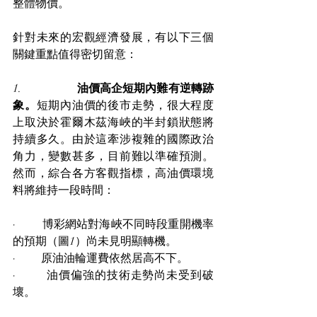
整體物價。
針對未來的宏觀經濟發展，有以下三個
關鍵重點值得密切留意：
1.                   
油價高企短期內難有逆轉跡
象。
短期內油價的後市走勢，很大程度
上取決於霍爾木茲海峽的半封鎖狀態將
持續多久。由於這牽涉複雜的國際政治
角力，變數甚多，目前難以準確預測。
然而，綜合各方客觀指標，高油價環境
料將維持一段時間：
·         博彩網站對海峽不同時段重開機率
的預期（圖1）尚未見明顯轉機。
·         原油油輪運費依然居高不下。
·         油價偏強的技術走勢尚未受到破
壞。