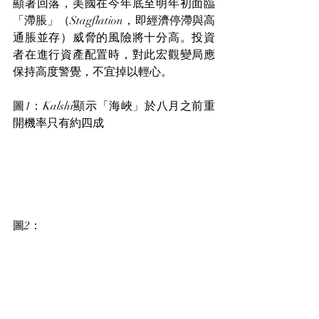
顯著回落，美國在今年底至明年初面臨
「滯脹」（Stagflation，即經濟停滯與高
通脹並存）威脅的風險將十分高。投資
者在進行資產配置時，對此宏觀變局應
保持高度警覺，不宜掉以輕心。
圖1：Kalshi顯示「海峽」於八月之前重
開機率只有約四成
圖2：