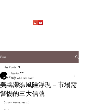
Market Fund Flows Analysis
aaflows@outlook.com
Post
All Posts
MarketFF
All Posts
May 18
2 min read
美國滯漲風險浮現 – 市場需
Equity Market
警惕的三大信號
ETF Flow
Other Investments