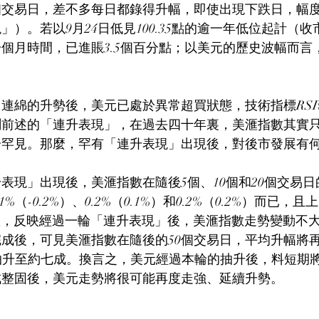
個交易日，差不多每日都錄得升幅，即使出現下跌日，幅度亦
」）。若以9月24日低見100.35點的逾一年低位起計（
個月時間，已進賬3.5個百分點；以美元的歷史波幅而言
連綿的升勢後，美元已處於異常超買狀態，技術指標RSI
前述的「連升表現」，在過去四十年裏，美滙指數其實只
分罕見。那麼，罕有「連升表現」出現後，對後市發展有
升表現」出現後，美滙指數在隨後5個、10個和20個交易
%（-0.2%）、0.2%（0.1%）和0.2%（0.2%）而已，
游位置，反映經過一輪「連升表現」後，美滙指數走勢變動不
成後，可見美滙指數在隨後的50個交易日，平均升幅將
亦抽升至約七成。換言之，美元經過本輪的抽升後，料短期
成整固後，美元走勢將很可能再度走強、延續升勢。