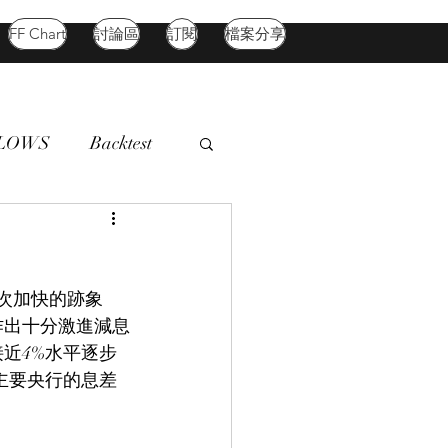
FF Chart
討論區
訂閱
檔案分享
FLOWS
Backtest
d Market
Oil
次加快的跡象
作出十分激進減息
近4%水平逐步
等主要央行的息差