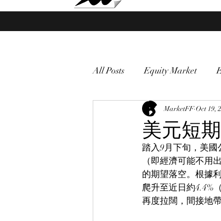
Market Fund Flows Analysis
All Posts
Equity Market
gold
VIX
MarketFF
Market vol
Oct 19, 
美元短期
踏入9月下旬，美國
Currency
Macro
（即經濟可能不用
的期望落空。根據利
爬升至近日約4.4%
再度拉闊，間接地