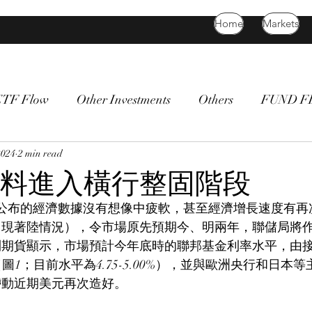
Home
Markets
ETF Flow
Other Investments
Others
FUND 
atility
2024
2 min read
bitcoin
death cross
commodity
Bon
料進入橫行整固階段
公布的經濟數據沒有想像中疲軟，甚至經濟增長速度有再
出現著陸情況），令市場原先預期今、明兩年，聯儲局將
期貨顯示，市場預計今年底時的聯邦基金利率水平，由接
（圖1；目前水平為4.75-5.00%），並與歐洲央行和日本
帶動近期美元再次造好。