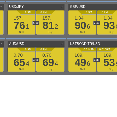
aaflows@outlook.com