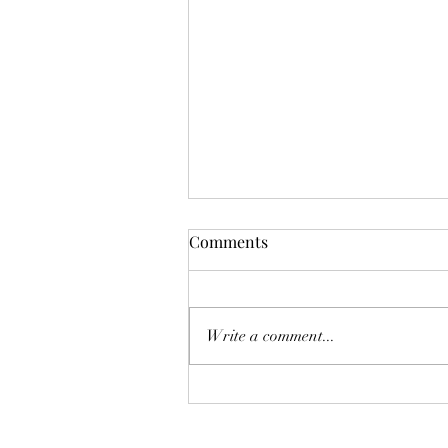
Comments
Write a comment...
恒指七翻身後將迎來八月考
驗？