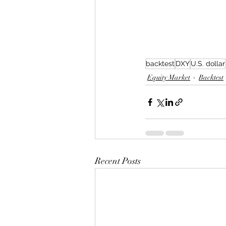
backtest
DXY
U.S. dollar
Equity Market
Backtest
Recent Posts