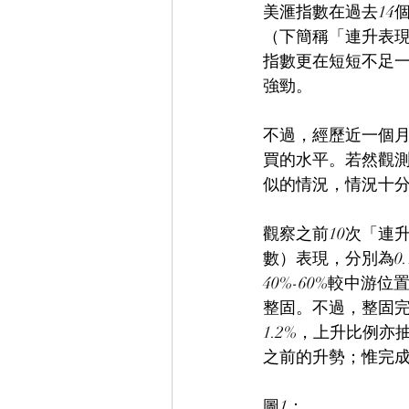
美滙指數在過去14
（下簡稱「連升表現
指數更在短短不足一
強勁。
不過，經歷近一個月
買的水平。若然觀測
似的情況，情況十
觀察之前10次「連
數）表現，分別為0.1
40%-60%較中
整固。不過，整固完
1.2%，上升比例
之前的升勢；惟完
圖1：