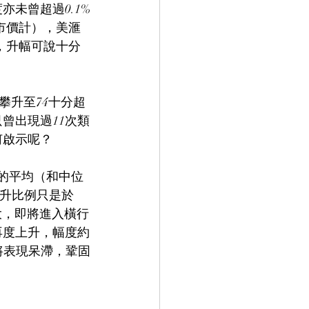
未曾超過0.1%
收市價計），美滙
，升幅可說十分
攀升至74十分超
曾出現過11次類
何啟示呢？
日的平均（和中位
且上升比例只是於
大，即將進入橫行
再度上升，幅度約
將表現呆滯，鞏固