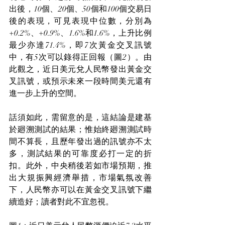
出後，10個、20個、50個和100個交易日
後的表現，可見表現中位數，分別為
+0.2%、+0.9%、1.6%和1.6%，上升比例
最少亦達71.4%，即7次黃金交叉訊號
中，有5次可以錄得正回報（圖2）。由
此觀之，近日美元兌人民幣發出黃金交
叉訊號，或預示未來一段時間美元還有
進一步上升的空間。
話須如此，需留意的是，這結論是建基
於廻溯測試的結果；惟始終廻溯測試時
間不算長，且歷年發出過的訊號亦不太
多，測試結果的可靠度必打一定的折
扣。此外，中央稍後若如市場預期，推
出大規振興經濟舉措，市場氣氛改善
下，人民幣亦可以在黃金交叉訊號下繼
續造好；讀者對此不宜忽視。