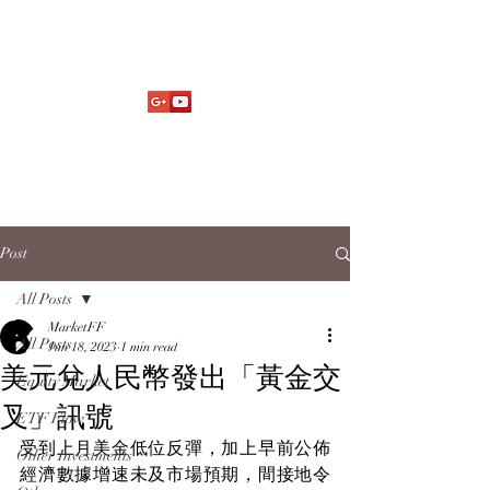
Market Fund Flows Analysis
aaflows@outlook.com
Post
All Posts
MarketFF
All Posts
Jun 18, 2023
1 min read
美元兌人民幣發出「黃金交
Equity Market
叉」訊號
ETF Flow
受到上月美金低位反彈，加上早前公佈
Other Investments
經濟數據增速未及市場預期，間接地令