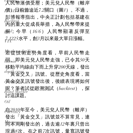
Others
人民幣滙價受壓；美元兌人民幣（離岸
價）日前曾迫近7.2關口（圖1）。不過，
FUND FLOWS
彭博報導指出，中央正計劃包括基建在
Backtest
內的重大促成長舉措，為人民幣帶來提
gold
振；今早（16/6）人民幣顯著反彈至
7.1225水平，創3月以來最大單日漲幅。
VIX
Market volatility
若從技術走勢角度看，早前人民幣走
弱、即美元兌人民幣走強，已令其50天
bitcoin
移動平均線由下而上升穿200天線，發出
death cross
「黃金交叉」訊號。從歷史角度看，當
黃金交叉訊號發出後，後續表現將如何
commodity
呢？筆者試從廻溯測試（backtest），探
Bond Market
討這課題。
Oil
自2010年至今，美元兌人民幣（離岸）
Currency
發出「黃金交叉」訊號並不算常見，連
Macro
同本周剛發出的，過去逾12年裏只曾出
現過8次。在之前7次訊號，量寬訊號發