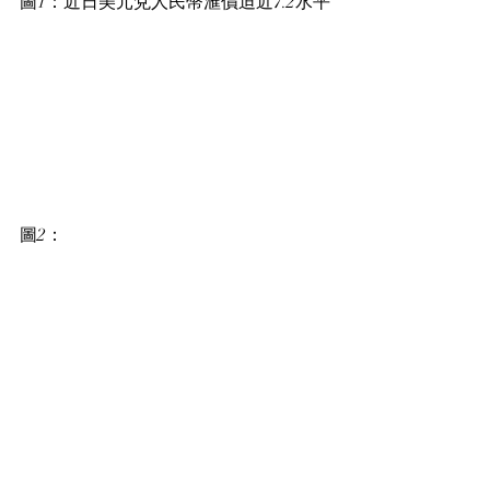
圖1：近日美元兌人民幣滙價迫近7.2水平
圖2：