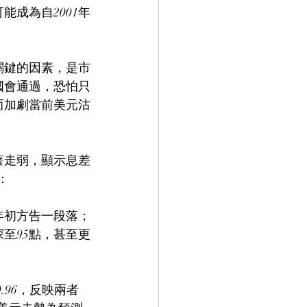
成為自2001年
關鍵的因素，是市
國會通過，恐怕只
而加劇當前美元沽
著走弱，顯示息差
：
年初方告一段落；
至95點，甚至更
96，反映兩者