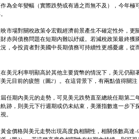
作為全年變幅（實際跌勢或有過之而無不及），今年極可能
年。
反映市場對關稅政策令宏觀經濟前景產生不確定性外，更
高財赤與債務問題在短期內難以紓緩。若減稅政策最終獲
狀況，令投資者對美國中長期債務可持續性更感憂慮，從
使在美元利率明顯高於其他主要貨幣的情況下，美元仍顯
美元目前的疲態（圖2）。在這背景下，有兩點值得關注
首屆任期內美元的走勢，可見美元跌勢直至總統任期第二
軌跡，則美元下行週期或仍未結束，美滙指數進一步下探
忽視。
黃金價格與美元走勢出現高度負相關性，相關係數高達-0.