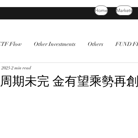
Home
Markets
ETF Flow
Other Investments
Others
FUND 
atility
, 2025
2 min read
bitcoin
death cross
commodity
Bon
周期未完 金有望乘勢再