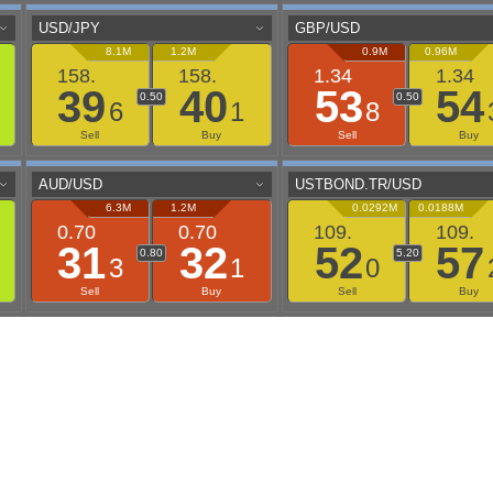
aaflows@outlook.com