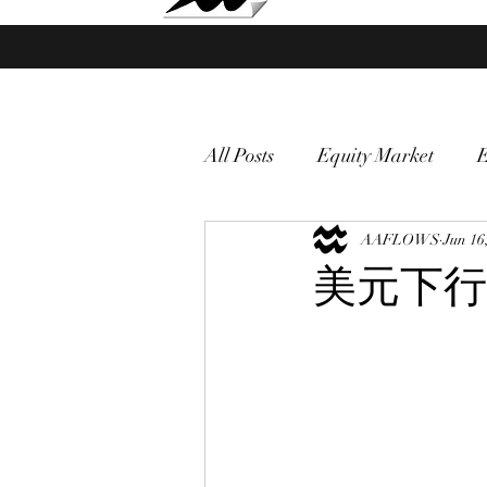
Market Fund Flows Analysis
All Posts
Equity Market
gold
VIX
AAFLOWS
Market vol
Jun 16
美元下行
Currency
Macro