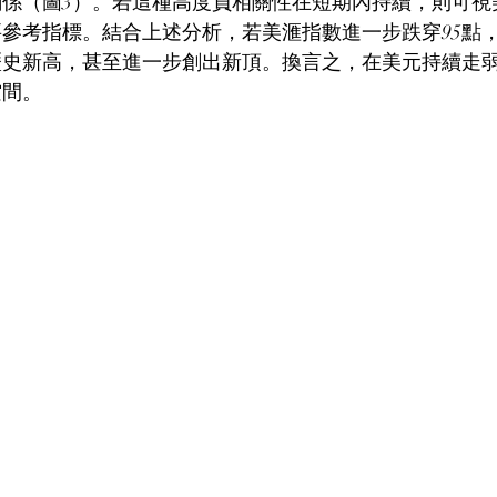
關係（圖3）。若這種高度負相關性在短期內持續，則可視
參考指標。結合上述分析，若美滙指數進一步跌穿95點
的歷史新高，甚至進一步創出新頂。換言之，在美元持續走
空間。