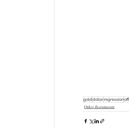
gold
dollar
regression
of
Other Investments