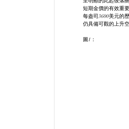
呈明顯的此起彼落
短期金價的有效重要
每盎司3600美元
仍具備可觀的上升
圖1：