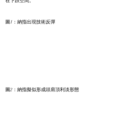
在下跌空間。
圖1：納指出現技術反彈
圖2：納指擬似形成頭肩頂利淡形態