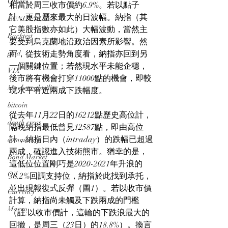
Others
相當於周三收市價約6.9%。若以點子
計，更是歷來最大的日波幅。納指（其
FUND FLOWS
它美股指數亦如此）大幅波動，當然主
Backtest
要受到烏克蘭地沿政治因素所影響。然
gold
而，從技術走勢角度看，納指亦回到另
一個關鍵位置；若然現水平未能企穩，
VIX
後市將有機會打穿11000點的機會，即較
Market volatility
現水平有近兩成下跌幅度。
bitcoin
從去年11月22日的16212點歷史高位計，
death cross
隔晚納指最低曾見12587點，即由高位
計，納指日內（intraday）的跌幅已超過
commodity
兩成，確認進入技術熊市。猶幸的是，
Bond Market
這低位位置剛巧是2020-2021年升浪的
Oil
38.2%回調支持位，納指於此找到承托，
並出現報復式反彈（圖1）。若以收市價
Currency
計算，納指尚未觸及下跌兩成的門檻
Macro
（註:以收市價計，這輪的下跌浪最大的
回撤，是周三（23日）的18.8%）。換言