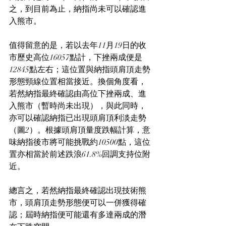
之，到目前為止，納指尚未可以確認進
入熊市。
值得留意的是，若以去年11月19日的收
市歷史高位16057點計，下挫兩成便是
12845點左右；這位置與納指頭肩頂走勢
形態頸線位置相當接近。換個角度看，
若然納指最終確認由高位下挫兩成、進
入熊市（暫時尚未出現），與此同時，
亦可以確認納指已出現頭肩頂利淡走勢
（圖2）。根據頭肩頂量度跌幅計算，意
味納指後市將可能挑戰約10500點，這位
置亦相當於前述跌浪61.8%回調支持位附
近。
總言之，若然納指最終確認出現技術熊
市，頭肩頂走勢形態便可以一併獲得確
認；屆時納指便可能還有多達兩成的潛