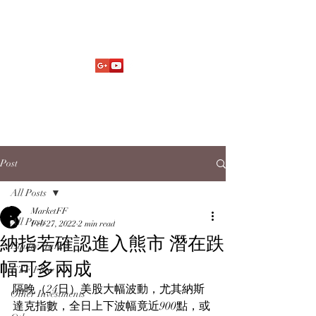
Market Fund Flows Analysis
aaflows@outlook.com
Post
All Posts
MarketFF
All Posts
Feb 27, 2022
2 min read
納指若確認進入熊市 潛在跌
Equity Market
幅可多兩成
ETF Flow
隔晚（24日）美股大幅波動，尤其納斯
Other Investments
達克指數，全日上下波幅竟近900點，或