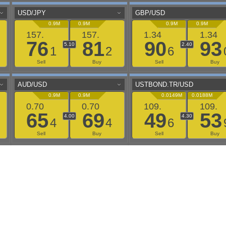
aaflows@outlook.com