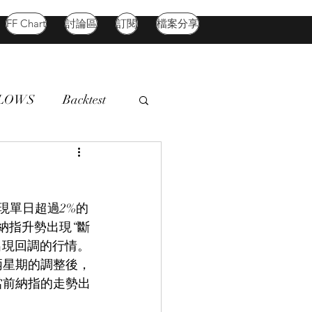
FF Chart
討論區
訂閱
檔案分享
FLOWS
Backtest
d Market
Oil
現單日超過2%的
納指升勢出現“斷
出現回調的行情。
兩星期的調整後，
當前納指的走勢出