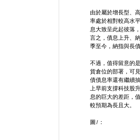
由於屬於增長型、高
率處於相對較高水平
息大致呈此起彼落，
言之，債息上升、納
季至今，納指與長
不過，值得留意的是
貨倉位的部署，可
債債息率還有繼續
上早前支撐科技股升
息的巨大的差距，
較預期為長且大。
圖1：