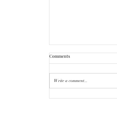
Comments
Write a comment...
恒指七翻身後將迎來八月考
驗？