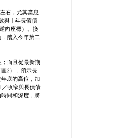
所左右，尤其當息
指數與十年長債債
為逆向座標）。換
動，踏入今年第二
位；而且從最新期
圖2），預示長
去年底的高位，加
訂／收窄與長債債
的時間和深度，將