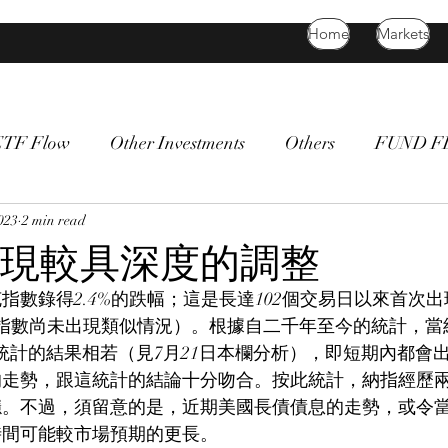
Home
Markets
ETF Flow
Other Investments
Others
FUND 
atility
023
2 min read
bitcoin
death cross
commodity
Bon
現較具深度的調整
指數錄得2.4%的跌幅；這是長達102個交易日以來首次出
0指數尚未出現類似情況）。根據自二千年至今的統計，當
統計的結果相若（見7月21日本欄分析），即短期內都會
的走勢，跟這統計的結論十分吻合。按此統計，納指經歷
穩。不過，須留意的是，近期美國長債債息的走勢，或令
時間可能較市場預期的更長。