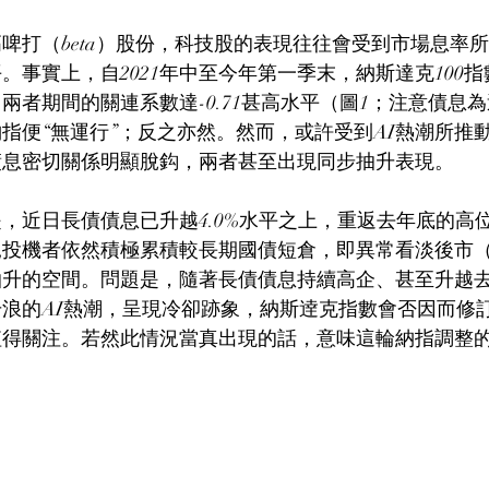
啤打（beta）股份，科技股的表現往往會受到市場息率
。事實上，自2021年中至今年第一季末，納斯達克100
兩者期間的關連系數達-0.71甚高水平（圖1；注意債息
指便“無運行”；反之亦然。然而，或許受到AI熱潮所推
債息密切關係明顯脫鈎，兩者甚至出現同步抽升表現。
，近日長債債息已升越4.0%水平之上，重返去年底的高
見投機者依然積極累積較長期國債短倉，即異常看淡後市（
抽升的空間。問題是，隨著長債債息持續高企、甚至升越
浪的AI熱潮，呈現冷卻跡象，納斯逹克指數會否因而修
值得關注。若然此情況當真出現的話，意味這輪納指調整