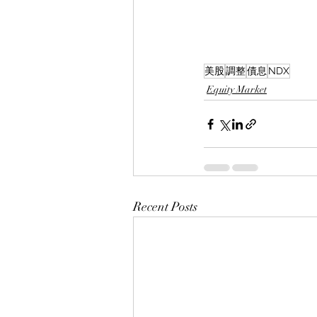
美股
調整
債息
NDX
Equity Market
Recent Posts