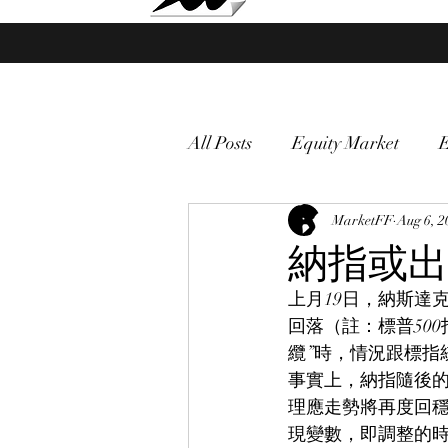
Market Fund Flows Analysis
All Posts
Equity Market
gold
VIX
MarketFF
Market vol
Aug 6, 2
納指或出
上月19日，納斯達克
Currency
Macro
回落（註：標普50
纜”時，情況跟標指
事實上，納指隨後
理應走勢將再度回
現變數，即調整的