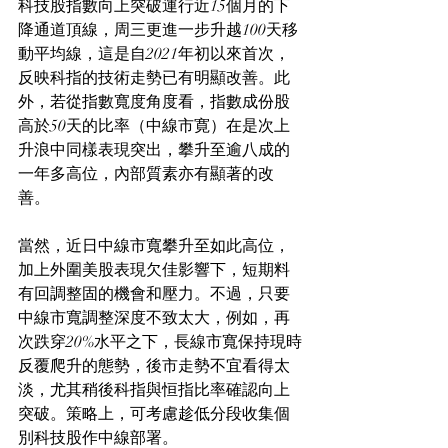
科技股指數向上突破運行近15個月的下
降通道頂線，周三更進一步升越100天移
動平均線，這是自2021年初以來首次，
反映科指的技術走勢已有明顯改善。此
外，若從指數寬度角度看，指數成份股
高於50天的比率（中線市寛）在是次上
升浪中同樣表現突出，攀升至逾八成的
一年多高位，內部質素亦有顯著的改
善。
當然，近日中線市寬攀升至如此高位，
加上外圍美股表現欠佳影響下，短期料
有回調整固的機會和壓力。不過，只要
中線市寬調整深度不致太大，例如，再
次跌穿20%水平之下，長線市寬保持現時
反覆爬升的態勢，後市走勢不宜看得太
淡，尤其稍後科指與恒指比率確認向上
突破。策略上，可考慮趁低分段收集個
別科技股作中線部署。