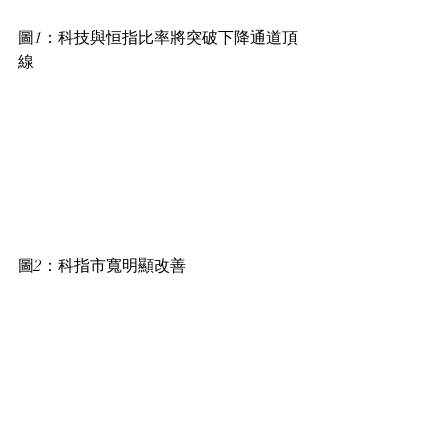
圖1：科技與恒指比率將突破下降通道頂
線
圖2：科指市寬明顯改善