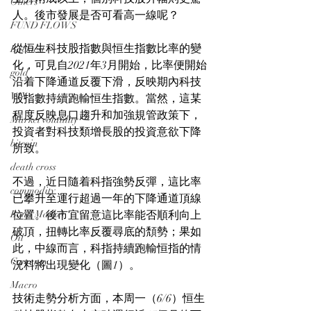
Others
人。後市發展是否可看高一線呢？
FUND FLOWS
從恒生科技股指數與恒生指數比率的變
Backtest
化，可見自2021年3月開始，比率便開始
gold
沿着下降通道反覆下滑，反映期內科技
VIX
股指數持續跑輸恒生指數。當然，這某
程度反映息口趨升和加強規管政策下，
Market volatility
投資者對科技類增長股的投資意欲下降
bitcoin
所致。
death cross
不過，近日隨着科指強勢反彈，這比率
commodity
已攀升至運行超過一年的下降通道頂線
Bond Market
位置。後市宜留意這比率能否順利向上
破頂，扭轉比率反覆尋底的頽勢；果如
Oil
此，中線而言，科指持續跑輸恒指的情
Currency
況料將出現變化（圖1）。
Macro
技術走勢分析方面，本周一（6/6）恒生