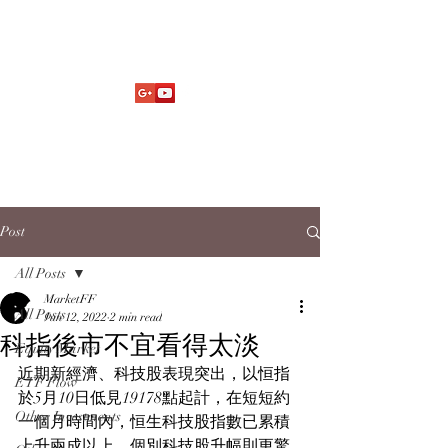
Market Fund Flows Analysis
aaflows@outlook.com
Post
All Posts
MarketFF
All Posts
Jun 12, 2022
2 min read
科指後市不宜看得太淡
Equity Market
近期新經濟、科技股表現突出，以恒指
ETF Flow
於5月10日低見19178點起計，在短短約
Other Investments
一個月時間內，恒生科技股指數已累積
上升兩成以上，個別科技股升幅則更驚