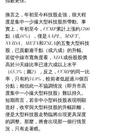
指數更佳。
換言之，年初至今科技股走強，很大程
度是集中一少撮大型科技股所帶動。事
實上，年初至今，CCMP累計上漲約1700
點（或16%），僅是AAPL、MSFT、
NVIDA、META和TSLA的五隻大型科技
股，已貢獻逾千點（或六成）的升幅。
若從中線市寬角度看，NDX成份股股價
高於50天線比率已達六成以上水平
（65.3%；圖2），反之，CCMP的同一比
率，只有約34.8%，較前者低超過30個百
分點；相信此一不協調情況（即升市高
度集中一小撮大型科技股）難以持久。
短期而言，若非中小型科技股表現明顯
造好，收窄與大型科技股的升幅距離，
便是大型科技股走勢臨將出現更具深度
的調整。那麼，將會出現那一個行情景
況，只有走著瞧。