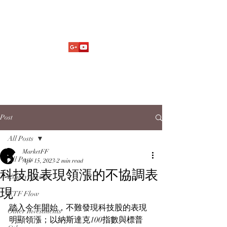
Market Fund Flows Analysis
aaflows@outlook.com
Post
All Posts
MarketFF
All Posts
Apr 15, 2023
2 min read
科技股表現領漲的不協調表
Equity Market
現
ETF Flow
踏入今年開始，不難發現科技股的表現
Other Investments
明顯領漲；以納斯達克100指數與標普