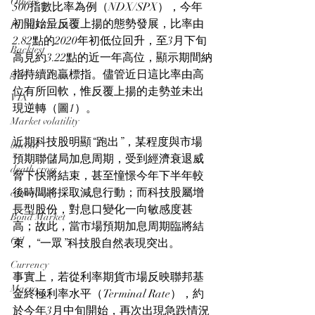
Others
500指數比率為例（NDX/SPX），今年
初開始呈反覆上揚的態勢發展，比率由
FUND FLOWS
2.82點的2020年初低位回升，至3月下旬
Backtest
高見約3.22點的近一年高位，顯示期間納
gold
指持續跑贏標指。儘管近日這比率由高
位有所回軟，惟反覆上揚的走勢並未出
VIX
現逆轉（圖1）。
Market volatility
近期科技股明顯“跑出”，某程度與市場
bitcoin
預期聯儲局加息周期，受到經濟衰退威
death cross
脅下快將結束，甚至憧憬今年下半年較
後時間將採取減息行動；而科技股屬增
commodity
長型股份，對息口變化一向敏感度甚
Bond Market
高；故此，當市場預期加息周期臨將結
Oil
束，“一眾”科技股自然表現突出。
Currency
事實上，若從利率期貨市場反映聯邦基
Macro
金終極利率水平（Terminal Rate），約
於今年3月中旬開始，再次出現急跌情況