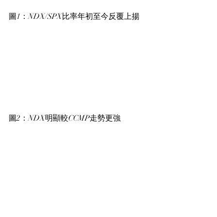
圖1：NDX/SPX比率年初至今反覆上揚
圖2：NDX明顯較CCMP走勢更強