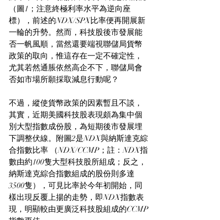
（圖1；注意終極利率水平為逆向座
標），前述的NDX/SPX比率便再開展新
一輪的升勢。然而，科技股後市發展能
否一帆風順，當然還要端視聯儲局貨幣
政策的取向，惟這存在一定不確定性，
尤其若然通脹依然高企不下，聯儲局會
否如市場所願採取減息行動呢？
不過，縱使貨幣政策的因素暫且不談，
其實，近期美國科技股表現頗為集中個
別大型指數成份股，為短期後市發展埋
下調整伏線。附圖2是NDX與納斯達克綜
合指數比率 （NDX/CCMP；註：NDX指
數由約100隻大型科技股所組成；反之，
納斯達克綜合指數組成的股份則多達
3500隻），可見比率於今年初開始，同
樣出現反覆上揚的走勢，即NDX指數表
現，明顯較由更廣泛科技股組成的CCMP