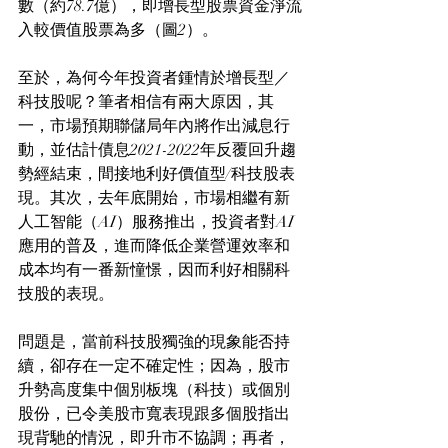
數（約78.7億），即增長型股票資金淨流
入較價值股票為多（圖2）。
至於，為何今年投資者鍾情於增長型／
科技股呢？筆者相信有兩大原因，其
一，市場預期聯儲局年內將作出減息行
動，並估計債息2021-2022年反覆回升趨
勢經結束，間接地利好價值型/科技股表
現。其次，去年底開始，市場相繼有新
人工智能（AI）服務推出，投資者對AI
應用的普及，進而降低企業營運效率和
成本均有一番新憧憬，因而利好相關科
技股的表現。
問題是，當前科技股獨強的現象能否持
續，卻存在一定不確定性；因為，股市
升勢高度集中個別板塊（科技）或個別
股份，已令美股市寬表現跟多個股指出
現背馳的情況，即升市不協調；再者，