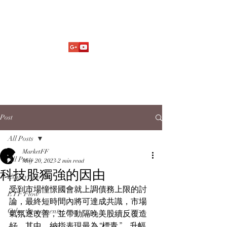
Market Fund Flows Analysis
aaflows@outlook.com
Post
All Posts
MarketFF
All Posts
May 20, 2023
2 min read
科技股獨強的因由
Equity Market
受到市場憧憬國會就上調債務上限的討
ETF Flow
論，最終短時間內將可達成共識，市場
Other Investments
氣氛逐改善，並帶動隔晚美股續反覆造
好。其中，納指表現最為“標青”，升幅