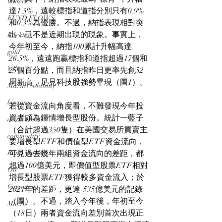
Others
達1.5%，遠較標指和道指分別只有0.9%
FUND FLOWS
和0.3%為優勝。不過，納指表現相對突
出，已不是近期出現的現象。事實上，
Backtest
今年初至今，納指100累計升幅高達
gold
26.5%，遠遠跑贏標指和道指超過17個和
VIX
25個百分點，而且納指昨日更率先創52
周新高，足見科技股強勢畢現（圖1）。
Market volatility
bitcoin
若從資金流向角度看，不難發現今年投
資者頗為鍾情增長型股份。統計一藍子
death cross
（合計超過350隻）在美國交易所買賣主
commodity
要增長型ETF和價值型ETF資金流向，
Bond Market
可見過去幾年兩組資金流向的差距，都
超過100億美元，即價值型股票ETF相對
Oil
增長型股票ETF獲得較多資金流入；於
Currency
2021年的差距，更達-535億美元的記錄
（圖）。不過，踏入今年後，年初至今
Macro
（18日）兩者資金流向差別首次出現正