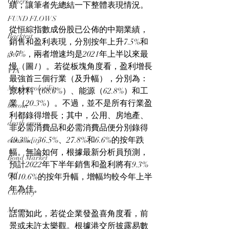
Others
績；讓筆者先總結一下整體表現情況。
FUND FLOWS
從恒綜指數成份股已公佈的中期業績，
Backtest
銷售和盈利表現，分別按年上升7.5%和
gold
3.7%，兩者增速均是2021年上半以來最
慢（圖1）。若從板塊角度看，盈利增長
VIX
最強首三個行業（及升幅），分別為：
Market volatility
原材料（68.6%）、能源（62.8%）和工
業（20.3%）。不過，並不是所有行業盈
bitcoin
利都錄得增長；其中，公用、房地產、
death cross
非必需消費品和必需消費品便分別錄得
49.3%、36.5%、27.8%和6.6%的按年跌
commodity
幅。無論如何，根據最新分析員預測，
Bond Market
預計2022年下半年銷售和盈利將有9.3%
Oil
和10.6%的按年升幅，增幅均較今年上半
年為佳。
Currency
Macro
話需如此，若從企業發盈喜角度看，前
景或未許太樂觀。根據港交所披露易數