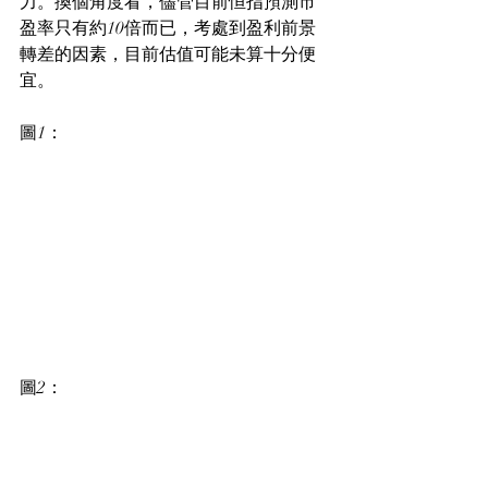
力。換個角度看，儘管目前恒指預測市
盈率只有約10倍而已，考處到盈利前景
轉差的因素，目前估值可能未算十分便
宜。
圖1：
圖2：