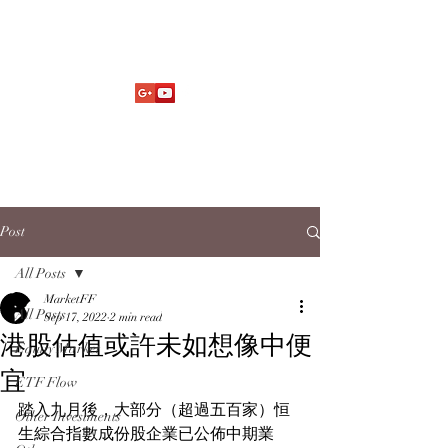
Market Fund Flows Analysis
aaflows@outlook.com
Post
All Posts
MarketFF
All Posts
Sep 17, 2022
2 min read
港股估值或許未如想像中便
Equity Market
宜
ETF Flow
踏入九月後，大部分（超過五百家）恒
Other Investments
生綜合指數成份股企業已公佈中期業