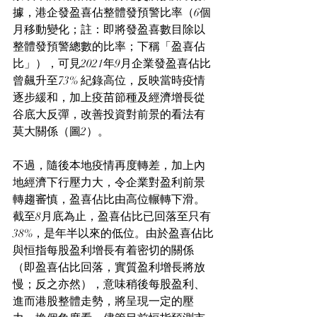
據，港企發盈喜佔整體發預警比率（6個
月移動變化；註：即將發盈喜數目除以
整體發預警總數的比率；下稱「盈喜佔
比」），可見2021年9月企業發盈喜佔比
曾飆升至73% 紀錄高位，反映當時疫情
逐步緩和，加上疫苗節種及經濟增長從
谷底大反彈，改善投資對前景的看法有
莫大關係（圖2）。
不過，隨後本地疫情再度轉差，加上內
地經濟下行壓力大，令企業對盈利前景
轉趨審慎，盈喜佔比由高位輾轉下滑。
截至8月底為止，盈喜佔比已回落至只有
38%，是年半以來的低位。由於盈喜佔比
與恒指每股盈利增長有着密切的關係
（即盈喜佔比回落，實質盈利增長將放
慢；反之亦然），意味稍後每股盈利、
進而港股整體走勢，將呈現一定的壓