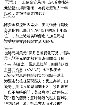
Others
（7.85），迫使金管局3年以來首度接港
元沽盤，捍衛聯滙。為何港滙過去一年
FUND FLOWS
以來，走勢持續走弱呢？
Backtest
gold
除資金有流出因素外，美元強勢（隔晚
美滙指數已攀升至104.93點的近十年高
VIX
位），加上隨着美聯儲進入加息周期，
Market volatility
港美息差逐步拉闊有莫大關係。
bitcoin
從港元與美元3個月息差變化可見，這與
death cross
港元兌美元的走勢有着密切關係（圖
1）。簡言之，當息差拉闊，如目前3個
commodity
月港元拆息（HIBOR）水平與美金
Bond Market
LIBOR的息差擴闊到負60個點子以上，
Oil
港滙走勢往往呈現壓力；反之亦然。由
於美元剛進入加息周期不久，預期未來
Currency
一段不短時的間，美金息率仍然保持反
Macro
覆上揚的態勢；意味港滙的壓力暫難以
得到紓緩，港元拆息亦因而逐步被扯