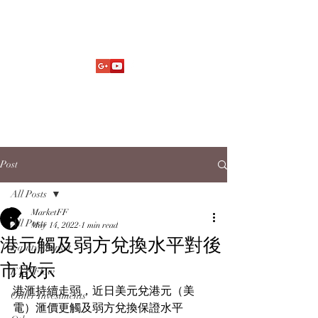
Market Fund Flows Analysis
aaflows@outlook.com
Post
All Posts
MarketFF
All Posts
May 14, 2022
1 min read
港元觸及弱方兌換水平對後
Equity Market
市啟示
ETF Flow
港滙持續走弱，近日美元兌港元（美
Other Investments
電）滙價更觸及弱方兌換保證水平