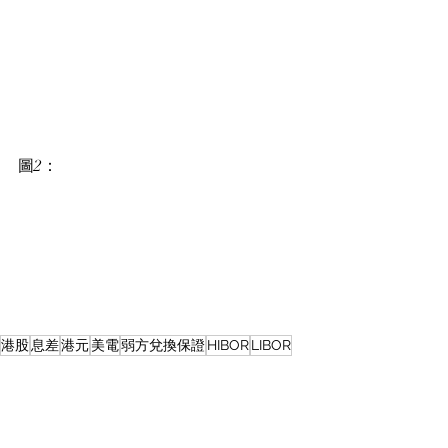
圖2：
港股
息差
港元
美電
弱方兌換保證
HIBOR
LIBOR
Equity Market
Other Investments