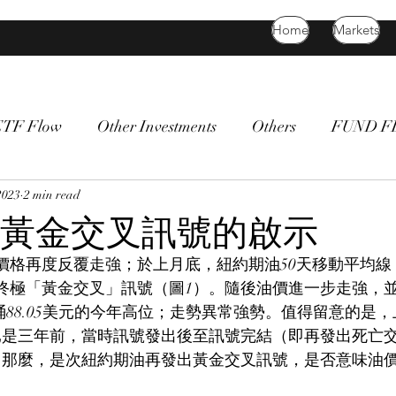
Home
Markets
ETF Flow
Other Investments
Others
FUND 
atility
2023
2 min read
bitcoin
death cross
commodity
Bon
黃金交叉訊號的啟示
價格再度反覆走強；於上月底，紐約期油50天移動平均線
出終極「黃金交叉」訊號（圖1）。隨後油價進一步走強，
每桶88.05美元的今年高位；走勢異常強勢。值得留意的是
已是三年前，當時訊號發出後至訊號完結（即再發出死亡
！那麼，是次紐約期油再發出黃金交叉訊號，是否意味油