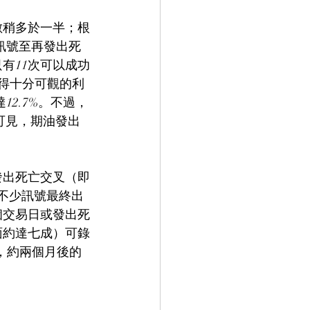
數稍多於一半；根
出訊號至再發出死
有11次可以成功
錄得十分可觀的利
2.7%。不過，
此可見，期油發出
發出死亡交叉（即
令不少訊號最終出
個交易日或發出死
面約達七成）可錄
之，約兩個月後的