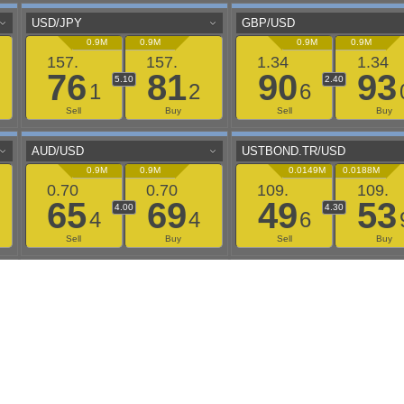
aaflows@outlook.com