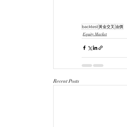
backtest
黃金交叉
油價
Equity Market
Recent Posts