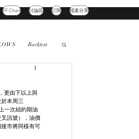
FF Chart
討論區
訂閱
檔案分享
FLOWS
Backtest
d Market
Oil
，更由下以上與
並於本周三
，上一次紐約期油
交叉訊號），油價
價後市將同樣有可