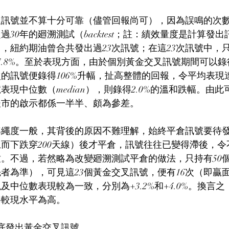
叉訊號並不算十分可靠（儘管回報尚可），因為誤鳴的次
超過30年的廻溯測試（backtest；註：績效量度是計算發
，紐約期油曾合共發出過23次訊號；在這23次訊號中，只
7.8%。至於表現方面，由於個別黃金交叉訊號期間可以
的訊號便錄得106%升幅，扯高整體的回報，令平均表現達1
表現中位數（median），則錄得2.0%的溫和跌幅。由
後市的啟示都係一半半、頗為參差。
準繩度一般，其背後的原因不難理解，始終平倉訊號要待
上而下跌穿200天線）後才平倉，訊號往往已變得滯後，
。不過，若然略為改變廻溯測試平倉的做法，只持有50
者為準），可見這23個黃金交叉訊號，便有16次（即贏
及中位數表現較為一致，分別為+3.2%和+4.0%。換言
將較現水平為高。
底發出黃金交叉訊號