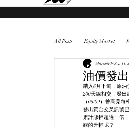
Market Fund Flows Analysis
All Posts
Equity Market
gold
VIX
MarketFF
Market vol
Sep 11, 
油價發出
踏入6月下旬，原油
Currency
Macro
200天線相交，發
（06/09）曾高見
發出黃金交叉訊號
累計漲幅超過一倍
觀的升幅呢？ 