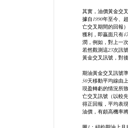
其實，油價黃金交
據自1990年至今、
亡交叉期間的回報）
獲利，即贏面只有4
潤，例如，對上一次
若然觀測這23次訊號
黃金交叉訊號，對
期油黃金交叉訊號
50天移動平均線由
現盈轉虧的情況所致
亡交叉訊號（以較先
得正回報，平均表現
油價，有頗高機率
圖1：紐約期油上月