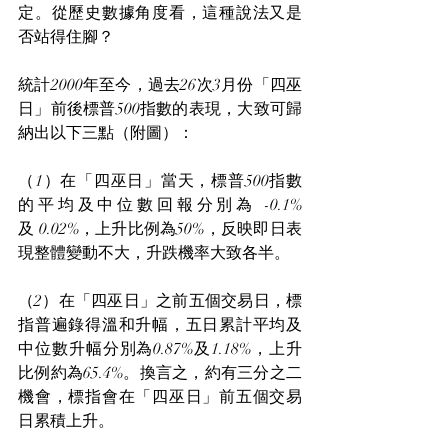
定。從歷史數據角度看，這種說法又是
否站得住腳？
統計2000年至今，過去26次3月份「四巫
日」前後標普500指數的表現，大致可歸
納出以下三點（附圖）：
（1）在「四巫日」當天，標普500指數
的平均及中位數回報分別為 -0.1% 
及 0.02%，上升比例為50%，反映即日表
現整體變動不大，升跌機率大致各半。
（2）在「四巫日」之前五個交易日，標
指普遍錄得溫和升幅，五日累計平均及
中位數升幅分別為0.87%及1.18%，上升
比例約為65.4%。換言之，約有三分之二
機會，標指會在「四巫日」前五個交易
日累積上升。