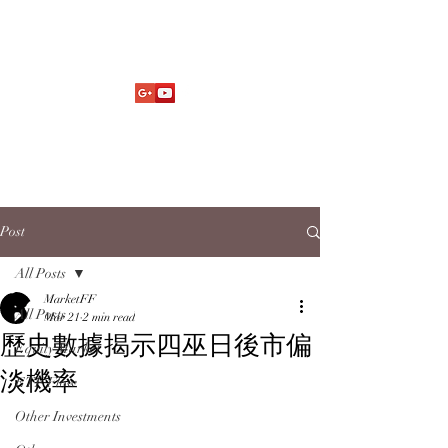
Market Fund Flows Analysis
aaflows@outlook.com
Post
All Posts
MarketFF
All Posts
Mar 21
2 min read
歷史數據揭示四巫日後市偏
Equity Market
淡機率
ETF Flow
Other Investments