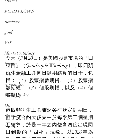
Others
FUND FLOWS
Backtest
gold
VIX
Market volatility
今天（3月20日）是美國股票市場的「四
bitcoin
巫日」（Quadruple Witching），即四類
衍生金融工具同日到期結算的日子，包
death cross
括：（1）股票指數期貨、（2）股票指
commodity
數期權、（3）個股期權，以及（4）個
股期貨。
Bond Market
Oil
這四類衍生工具雖然各有既定到期日，
Currency
但季度合約大多集中於每季第三個星期
五結算，於是一年之內便會四度出現同
Macro
日到期的「四巫」現象。以2026年為