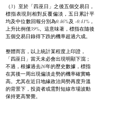
（3）至於「四巫日」之後五個交易日，
標指表現則相對反覆偏淡，五日累計平
均及中位數回報分別為0.46%及 -0.41%，
上升比例僅39%。這意味著，標指在隨後
五個交易日錄得下跌的機率超過六成。
整體而言，以上統計某程度上印證，
「四巫日」當天未必會出現明顯下瀉；
不過，根據過去26年的歷史數據，標指
在其後一周出現偏淡走勢的機率確實略
高。尤其在近日地緣政治局勢再度升溫
的背景下，投資者或需對短線市場波動
保持更高警覺。