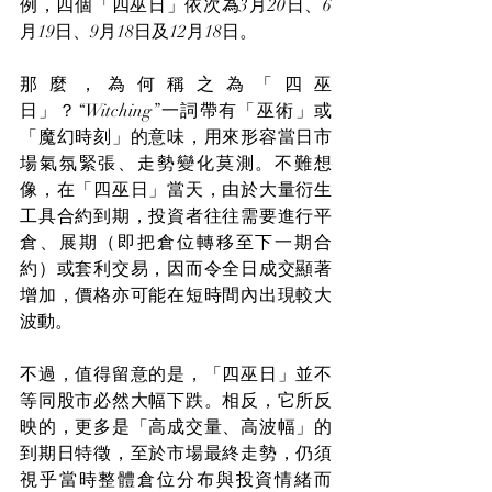
例，四個「四巫日」依次為3月20日、6
月19日、9月18日及12月18日。
那麼，為何稱之為「四巫
日」？“Witching”一詞帶有「巫術」或
「魔幻時刻」的意味，用來形容當日市
場氣氛緊張、走勢變化莫測。不難想
像，在「四巫日」當天，由於大量衍生
工具合約到期，投資者往往需要進行平
倉、展期（即把倉位轉移至下一期合
約）或套利交易，因而令全日成交顯著
增加，價格亦可能在短時間內出現較大
波動。
不過，值得留意的是，「四巫日」並不
等同股市必然大幅下跌。相反，它所反
映的，更多是「高成交量、高波幅」的
到期日特徵，至於市場最終走勢，仍須
視乎當時整體倉位分布與投資情緒而