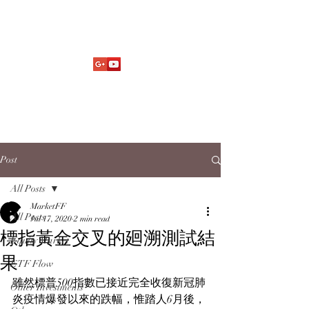
Market Fund Flows Analysis
aaflows@outlook.com
Post
All Posts
MarketFF
All Posts
Jul 17, 2020
2 min read
標指黃金交叉的廻溯測試結
Equity Market
果
ETF Flow
雖然標普500指數已接近完全收復新冠肺
Other Investments
炎疫情爆發以來的跌幅，惟踏人6月後，