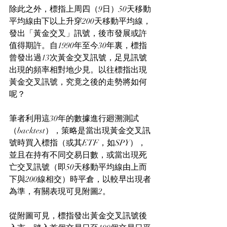
除此之外，標指上周四（9日）50天移動
平均線由下以上升穿200天移動平均線，
發出「黃金交叉」訊號，後市發展或許
值得期許。自1990年至今30年裏，標指
曾發出過13次黃金交叉訊號，足見訊號
出現的頻率相對地少見。以往標指出現
黃金交叉訊號，究竟之後的走勢將如何
呢？
筆者利用這30年的數據進行廻溯測試
（backtest），策略是當出現黃金交叉訊
號時買入標指（或其ETF，如SPY），
並且在持有不同交易日數，或當出現死
亡交叉訊號（即50天移動平均線由上而
下與200線相交）時平倉，以較早出現者
為準，有關表現可見附圖2。
從附圖可見，標指發出黃金交叉訊號後