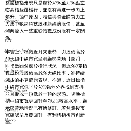
Others
整體標指走勢只是處於3000至3200點左
右高枱反覆橫行，並沒有再進一步向上
FUND FLOWS
攀升。箇中原因，相信與資金購買力主
Backtest
力集中吸納科技股和新經濟股份，甚至
gold
傾向流入一些重磅指數成份股有一定關
係。
VIX
Market volatility
事實上，標指近月來走勢，與股價高於
50天線中線市寬呈明顯熊背馳【圖1】，
bitcoin
即指數雖然處於橫行狀況，但近500隻指
death cross
數成份股股價高於50天線比率，卻持續
減少的不算健康表現。不過，近日標指
commodity
中線市寬似乎於50%強弱分界找到支持，
Bond Market
並且擺脫一頂低於一頂的形態。隔晚標
Oil
指中線市寬更回升至79.8%較高水平，顯
示熊背馳情況已有所修訂。若然隨後市
Currency
寬確認呈反覆回升，有利標指後市創新
Macro
高。