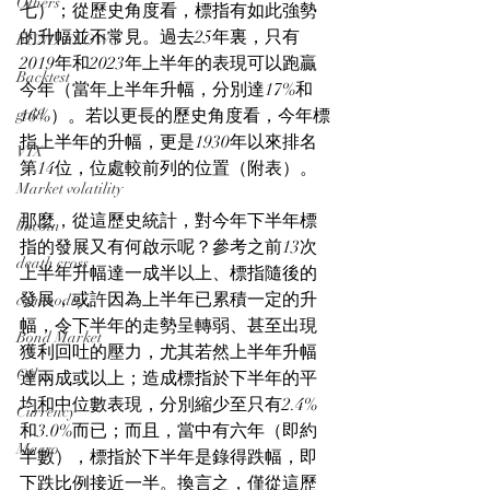
Others
七）；從歷史角度看，標指有如此強勢
的升幅並不常見。過去25年裏，只有
FUND FLOWS
2019年和2023年上半年的表現可以跑贏
Backtest
今年（當年上半年升幅，分別達17%和
gold
16%）。若以更長的歷史角度看，今年標
指上半年的升幅，更是1930年以來排名
VIX
第14位，位處較前列的位置（附表）。
Market volatility
那麼，從這歷史統計，對今年下半年標
bitcoin
指的發展又有何啟示呢？參考之前13次
death cross
上半年升幅達一成半以上、標指隨後的
發展，或許因為上半年已累積一定的升
commodity
幅，令下半年的走勢呈轉弱、甚至出現
Bond Market
獲利回吐的壓力，尤其若然上半年升幅
Oil
達兩成或以上；造成標指於下半年的平
均和中位數表現，分別縮少至只有2.4%
Currency
和3.0%而已；而且，當中有六年（即約
Macro
半數），標指於下半年是錄得跌幅，即
下跌比例接近一半。換言之，僅從這歷