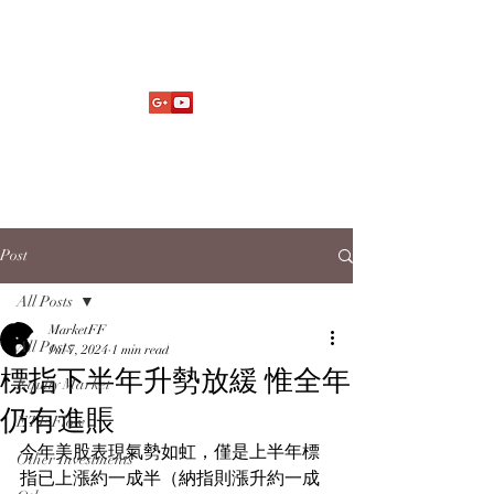
Market Fund Flows Analysis
aaflows@outlook.com
Post
All Posts
MarketFF
All Posts
Jul 7, 2024
1 min read
標指下半年升勢放緩 惟全年
Equity Market
仍有進賬
ETF Flow
今年美股表現氣勢如虹，僅是上半年標
Other Investments
指已上漲約一成半（納指則漲升約一成