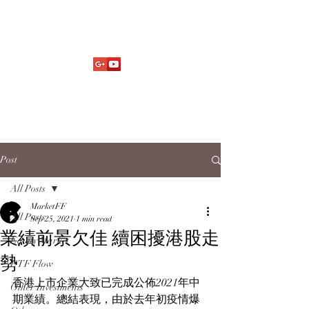
Market Fund Flows Analysis
aaflows@outlook.com
Post
All Posts
MarketFF
All Posts
Sep 25, 2021
1 min read
業績前景欠佳 續困擾港股走
Equity Market
勢
ETF Flow
香港上市企業大致已完成公佈2021年中
Other Investments
期業績。總結表現，由於去年初疫情爆