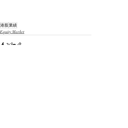
港股
業績
Equity Market
Recent Posts
See All