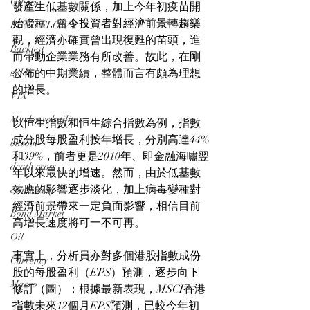
Others
發產生低基數關係，加上今年初疫苗開
始接種，曾令投資者對經濟前景轉趨樂
FUND FLOWS
觀，經濟亦確實曾出現復甦的苗頭，進
Backtest
而帶動企業業務有所改善。故此，在剛
gold
公佈的中期業績，整體而言有頗為理想
的增長。
VIX
Market volatility
以恒生指數和恒生綜合指數為例，指數
成分股每股盈利按年增長，分別高達44%
bitcoin
和39%，前者更是2010年、即金融海嘯翌
death cross
年以來最快的增速。然而，由於低基數
效應的影響逐步淡化，加上病毒變種對
commodity
經濟前景帶來一定負面影響，相信目前
Bond Market
高增長速度將可一不可再。
Oil
事實上，分析員亦對多個港股指數成份
Currency
股的每股盈利（EPS）預測，逐步向下
Macro
修訂（圖）；根據最新表現，MSCI香港
指數未來12個月EPS預測，已較今年初