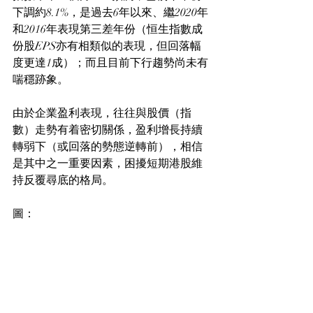
下調約8.1%，是過去6年以來、繼2020年
和2016年表現第三差年份（恒生指數成
份股EPS亦有相類似的表現，但回落幅
度更達1成）；而且目前下行趨勢尚未有
喘穩跡象。
由於企業盈利表現，往往與股價（指
數）走勢有着密切關係，盈利增長持續
轉弱下（或回落的勢態逆轉前），相信
是其中之一重要因素，困擾短期港股維
持反覆尋底的格局。
圖：