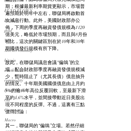
Others
期；根據最新利率期貨更顯示，市場普
FUND FLOWS
遍預期於明年中左右，聯儲局將啟動首
次減息行動。此外，美國財政部亦公
Backtest
佈，下周的季度再融資發債規模為1120
gold
億美元，略低於市場預期，而且與8月份
VIX
相比，這次的關鍵區別在於10年和30年
期國債發行規模有所下降。
Market volatility
bitcoin
故此，在聯儲局議息會議“偏鴿”的立
場，配合財政部季度再融資發債規模減
death cross
少，暫時阻止了（尤其長債）債息抽升
commodity
的情況。十年期美國國債債息由上月約
Bond Market
5%的逾16年高位反覆回軟，至最新下滑
至約4.6%水平，並間接帶動近日美股出
Oil
現不同程度的反彈。不過，這裏有三點
Currency
值得討論：
Macro
其一，聯儲局的“偏鴿”立場。若然仔細