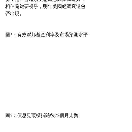
相信關鍵要視乎，明年美國經濟衰退會
否出現。
圖1：有效聯邦基金利率及市場預測水平
圖2：債息見頂標指隨後12個月走勢