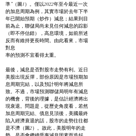
準”（圖1）。僅以2022年至今最近一次
的加息周期為例，其實市場於去年下半
年已開始預期（炒作）減息；結果到目
前為止，聯儲局尚未見任何減息的踪影
（即不停估錯），高息環境，如前所述
反而有維持更長時間。由此看來，市場
對息
率的預測不宜看得太重。
最後，減息是否對股市走勢有利。近日
美股出現反彈，部份原因是市場預期加
息周期完結，以及預計明年將減息所
致。不過，市場預測聯儲局明年有減息
的機會，背後的理據，是估計經濟將出
現衰退。問題是，從歷史角度看，若然
加息周期完結、債息見頂後，美國最終
陷入經濟衰退的話，股市的走勢往往都
是不濟（圖2）。故此，美股明年的走
勢，是否會繼續受惠減息因素而造好，