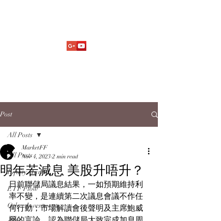
Market Fund Flows Analysis
aaflows@outlook.com
Post
All Posts
MarketFF
All Posts
Nov 4, 2023
2 min read
明年若減息 美股升唔升？
Equity Market
日前聯儲局議息結果，一如預期維持利
ETF Flow
率不變，是連續第二次議息會議不作任
Other Investments
何行動；市場解讀會後聲明及主席鮑威
爾的言論，認為聯儲局大致完成加息周