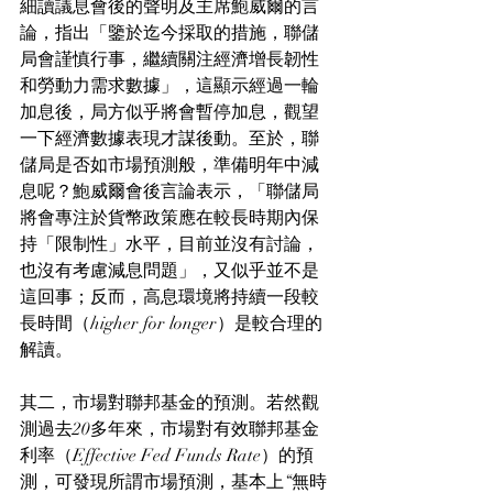
細讀議息會後的聲明及主席鮑威爾的言
論，指出「鑒於迄今採取的措施，聯儲
局會謹慎行事，繼續關注經濟增長韌性
和勞動力需求數據」，這顯示經過一輪
加息後，局方似乎將會暫停加息，觀望
一下經濟數據表現才謀後動。至於，聯
儲局是否如市場預測般，準備明年中減
息呢？鮑威爾會後言論表示，「聯儲局
將會專注於貨幣政策應在較長時期內保
持「限制性」水平，目前並沒有討論，
也沒有考慮減息問題」，又似乎並不是
這回事；反而，高息環境將持續一段較
長時間（higher for longer）是較合理的
解讀。
其二，市場對聯邦基金的預測。若然觀
測過去20多年來，市場對有效聯邦基金
利率（Effective Fed Funds Rate）的預
測，可發現所謂市場預測，基本上“無時