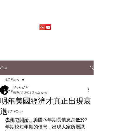
Market Fund Flows Analysis
aaflows@outlook.com
Post
All Posts
MarketFF
All Posts
Oct 14, 2023
2 min read
明年美國經濟才真正出現衰
Equity Market
退
ETF Flow
去年中開始，美國10年期長債息跌低於2
Other Investments
年期較短年期的債息，出現大家所屬識