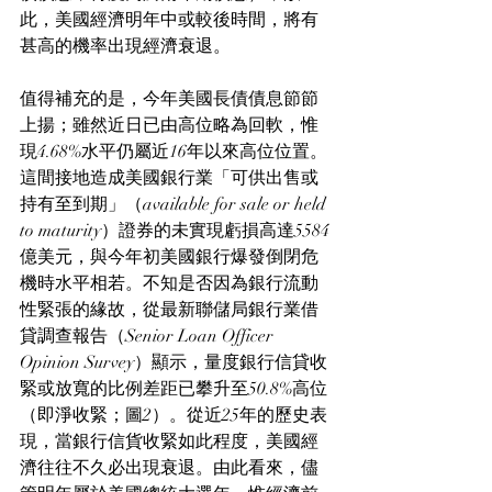
此，美國經濟明年中或較後時間，將有
甚高的機率出現經濟衰退。
值得補充的是，今年美國長債債息節節
上揚；雖然近日已由高位略為回軟，惟
現4.68%水平仍屬近16年以來高位位置。
這間接地造成美國銀行業「可供出售或
持有至到期」（available for sale or held 
to maturity）證券的未實現虧損高達5584
億美元，與今年初美國銀行爆發倒閉危
機時水平相若。不知是否因為銀行流動
性緊張的緣故，從最新聯儲局銀行業借
貸調查報告（Senior Loan Officer 
Opinion Survey）顯示，量度銀行信貸收
緊或放寬的比例差距已攀升至50.8%高位
（即淨收緊；圖2）。從近25年的歷史表
現，當銀行信貨收緊如此程度，美國經
濟往往不久必出現衰退。由此看來，儘