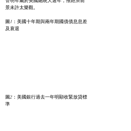
管明年屬於美國總統大選年，惟經濟前
景未許太樂觀。
圖1：美國十年期與兩年期國債債息息差
及衰退
圖2：美國銀行過去一年明顯收緊放貸標
準