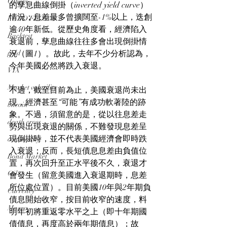
Others
的孳息曲線倒掛（inverted yield curve）
情況；息差最多曾擴闊至-1%以上，迭創
FUND FLOWS
逾40年新低。從歷史角度看，經濟陷入
Backtest
衰退前，孳息曲線往往多會出現倒掛情
gold
況（圖1）。故此，去年不少分析認為，
今年美國必然將跌入衰退。
VIX
Market volatility
不過，截至目前為止，美國衰退尚未出
現，經濟甚至“可能”有成功軟著陸的跡
bitcoin
象。不過，須留意的是，從以往息差走
death cross
勢與出現衰退的關係，不難發現息差呈
現倒掛時，並不代表美國經濟會即時跌
commodity
入衰退；反而，長短債息息差由負值位
Bond Market
置，再次回升至正水平後不久，衰退才
Oil
會發生（留意美國進入衰退期時，息差
所位處位置）。目前美國10年與2年期負
Currency
債息開始收窄，按目前收窄的速度，料
Macro
明年初將重返零水平之上（即十年期國
債債息，再度高於兩年期債息）；故