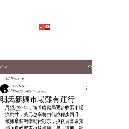
Market Fund Flows Analysis
aaflows@outlook.com
Post
All Posts
MarketFF
All Posts
Dec 26, 2021
1 min read
明天新興市場難有運行
Equity Market
展望2022年，隨着聯儲局逐步收緊市場
ETF Flow
流動性，美元息率將由低位穩步回升；
Other Investments
根據最新利率期貨顯示，投資者普遍預
期加息幅度不少於半厘。另一邊廂，歐