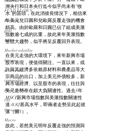
Others
洲央行和日本央行迄今似乎尚未有“收
FUND FLOWS
水”的苗頭，在此消彼長情況下，相信來
年美元兌日圓和兌歐羅反覆走強的機會
Backtest
頗高。由於歐羅和日圓已佔了組成美滙
gold
指數逾七成的比重，故此來年美滙指數
VIX
整體大趨勢，似乎將呈反覆回升表現。
Market volatility
在美元走強的大環境下，來年新興市場
bitcoin
股市表現，便值得關注。一直以來，或
許與其經濟多依賴原材料和農產品等大
death cross
宗商品的出口，加上美元外債較多，新
commodity
興市場經濟、以至股市的表現，往往與
Bond Market
美元走勢存在頗大負關連性。過去5年
MSCI新興市場指數與美滙指數關連性
Oil
達-0.82甚高水平，即兩者走勢呈此起彼
Currency
落（圖1）。
Macro
故此，若然美元明年反覆走強的預測與