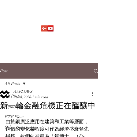
Market Fund Flows Analysis
aaflows@outlook.com
Post
All Posts
AAFLOWS
All Posts
Feb 8, 2020
1 min read
新一輪金融危機正在醞釀中
Equity Market
ETF Flow
由於銅廣泛應用在建築和工業等層面，
Other Investments
銅價的變化某程度可作為經濟盛衰領先
指標，故銅向被稱為「銅博士」（Dr. 