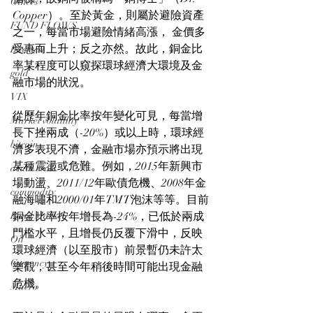
Others
Copper）。至於黃金，則屬於避險資產
FUND FLOWS
之一，每當市場避險情緒高漲， 金價多
受惠而上升；反之亦然。故此，銅金比
Backtest
率某程度可以窺探環球經濟大環境及金
gold
融市場的狀況。
VIX
從歷年銅金比率按年變化可見，每當增
Market volatility
長下挫兩成（-20%）或以上時，環球經
bitcoin
濟多表現不濟，金融市場亦預示將出現
某種震盪或危難。例如，2015年新興市
death cross
場動盪、2011/12年歐債危機、2008年金
commodity
融海嘯和2000/01年TMT泡沫等等。目前
Bond Market
銅金比率按年增長為-24%，已低於兩成
門檻水平，且增長仍反覆下滑中，反映
Oil
環球經濟（以至股市）前景暫仍未許太
Currency
樂觀，甚至今年稍後時間可能出現金融
危機。
Macro