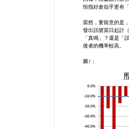
恒指好倉似乎更有「
當然，要留意的是
發出訊號當日起計（
「真鳴」？還是「
後者的機率較高。
圖1：