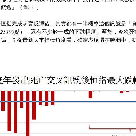
錢途」（圖2）。
，恒指完成超賣反彈後，其實都有一半機率這個訊號是「
25109點），還有不少於一成的下跌幅度。至於，今次
誤鳴」？從最新大市指標角度看，整體表現還在轉弱中，