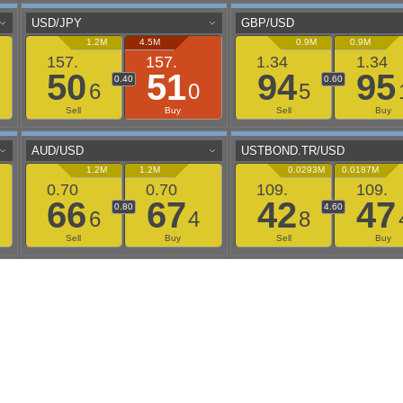
aaflows@outlook.com