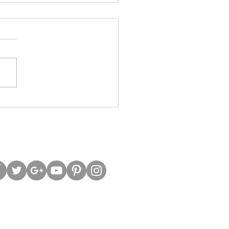
股槓桿警號再響