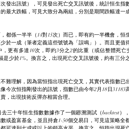
今次發出訊號），可見發出死亡交叉訊號後，統計恒生指
）的最大跌幅，可見大致分為兩組，分別是期間跌幅達一
。
，都係一半半（14對15次）而已，即有約一半機會，恒
幅少於一成（筆者定義這些號號為「誤鳴」）。而且更值
中，更有多達10次，即約3分之2的比重（或佔整體死亡
幅是少於1%。換言之，出現死亡交叉訊號後，約有三分
並不難理解，因為當恒指出現死亡交叉，其實代表指數已
像今次恒指剛發出的訊號，指數已由今年2月18日3118
超賣，出現技術反彈亦相當合理。
去三十年恒生指數數據作了一個廻溯測試（backtest
數或盈富基金，並且持倉1-50個交易日，可見這策略全
分都可達到七成或以上的頗高水平。換言之，恒指出現死