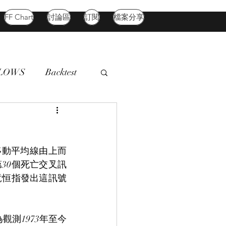
FF Chart
討論區
訂閱
檔案分享
FLOWS
Backtest
d Market
Oil
天移動平均線由上而
30個死亡交叉訊
竟恒指發出這訊號
測1973年至今