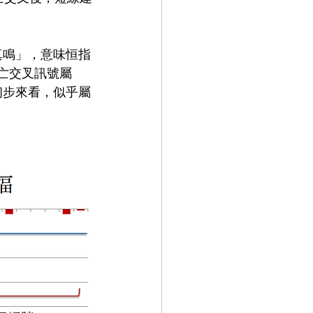
真鳴」，意味恒指
死亡交叉訊號屬
初步來看，似乎屬