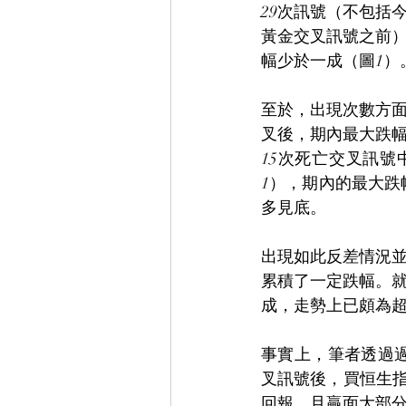
29次訊號（不包括
黃金交叉訊號之前
幅少於一成（圖1）
至於，出現次數方面
叉後，期內最大跌
15次死亡交叉訊號
1），期內的最大跌
多見底。
出現如此反差情況
累積了一定跌幅。就
成，走勢上已頗為
事實上，筆者透過過
叉訊號後，買恒生指
回報，且贏面大部