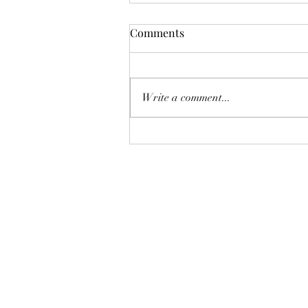
Comments
Write a comment...
恒指七翻身後將迎來八月考
驗？
©2018 by AAflows