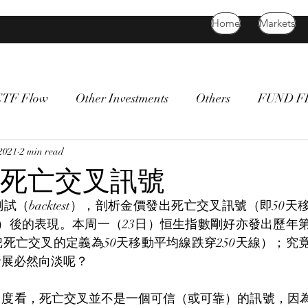
Home
Markets
ETF Flow
Other Investments
Others
FUND 
atility
2021
2 min read
bitcoin
death cross
commodity
Bon
死亡交叉訊號
試（backtest），剖析金價發出死亡交叉訊號（即50
線）後的表現。本周一（23日）恒生指數剛好亦發出歷年第
死亡交叉的定義為50天移動平均線跌穿250天線）；究
發展必然向淡呢？
度看，死亡交叉並不是一個可信（或可靠）的訊號，因為觀