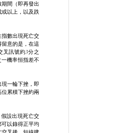
數期間（即再發出
成或以上，以及跌
生指數出現死亡交
得留意的是，在這
交叉訊號約3分之
之一機率恒指差不
出現一輪下挫，即
3高位累積下挫約兩
），假設出現死亡交
都可以錄得正平均
亡交叉後，短線建