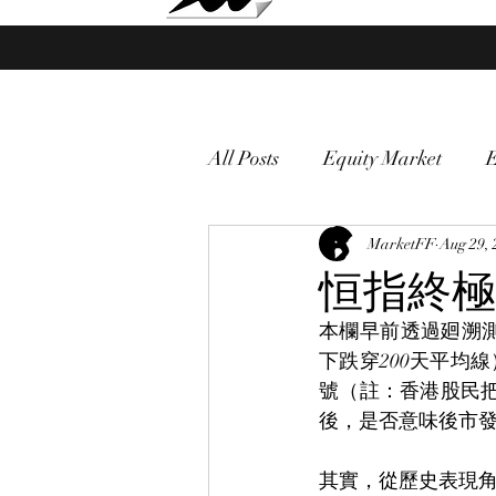
Market Fund Flows Analysis
All Posts
Equity Market
gold
VIX
MarketFF
Market vol
Aug 29, 
恒指終極
本欄早前透過廻溯測
Currency
Macro
下跌穿200天平均
號（註：香港股民把
後，是否意味後市
其實，從歷史表現角