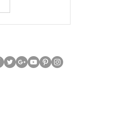
脹急降 歷史偏向利好美股