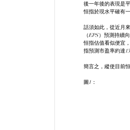
後一年後的表現是平
恒指於現水平確有
話須如此，從近月來
（EPS）預測持續
恒指估值看似便宜，
指預測市盈率約達13
簡言之，縱使目前
圖1：