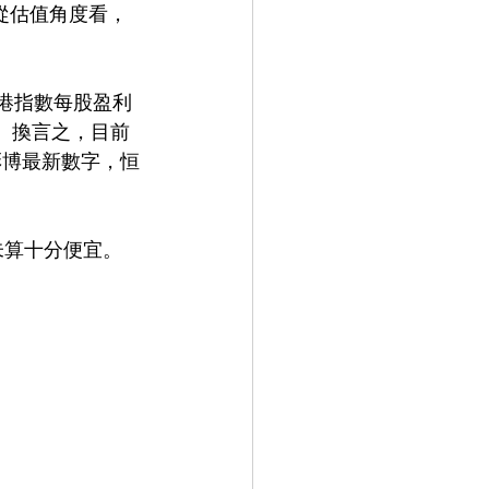
從估值角度看，
港指數每股盈利
。換言之，目前
彭博最新數字，恒
未算十分便宜。