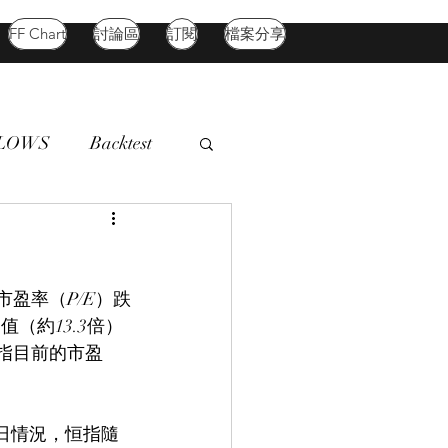
FF Chart
討論區
訂閱
檔案分享
FLOWS
Backtest
d Market
Oil
市盈率（P/E）跌
值（約13.3倍）
指目前的市盈
0日情況，恒指隨