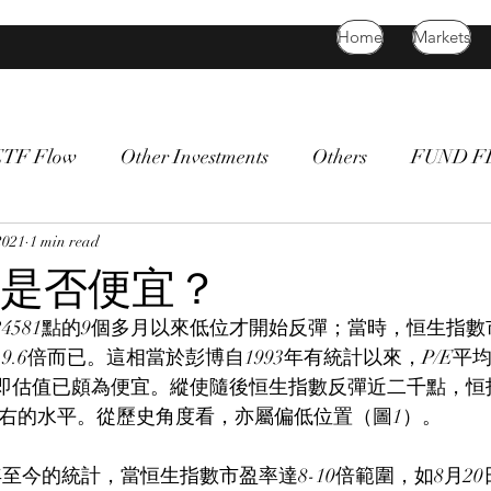
Home
Markets
ETF Flow
Other Investments
Others
FUND 
atility
2021
1 min read
bitcoin
death cross
commodity
Bon
是否便宜？
24581點的9個多月以來低位才開始反彈；當時，恒生指數
.6倍而已。這相當於彭博自1993年有統計以來，P/E平均
即估值已頗為便宜。縱使隨後恒生指數反彈近二千點，恒
倍左右的水平。從歷史角度看，亦屬偏低位置（圖1）。
年至今的統計，當恒生指數市盈率達8-10倍範圍，如8月2