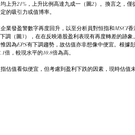
均上升21%，上升比例高達九成一（圖2）。換言之，僅
一定的吸引力或值博率。
企業發盈警數字再度回升，以至分析員對恒指和MSCI香
向下調（圖3），在在反映港股盈利表現有再度轉差的跡象
惟因為EPS有下調趨勢，故估值亦非想像中便宜。根據
.1倍，較現水平的10.8倍為高。
恒指估值看似便宜，但考慮到盈利下跌的因素，現時估值