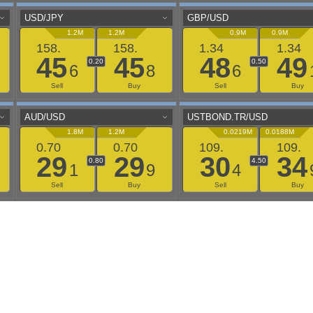
aaflows@outlook.com