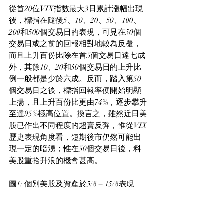
從首20位VIX指數最大3日累計漲幅出現
後，標指在隨後5、10、20、50、100、
200和500個交易日的表現，可見在50個
交易日或之前的回報相對地較為反覆，
而且上升百份比除在首5個交易日達七成
外，其餘10、20和50個交易日的上升比
例一般都是少於六成。反而，踏入第50
個交易日之後，標指回報率便開始明顯
上揚，且上升百份比更由74%，逐步攀升
至達95%極高位置。換言之，雖然近日美
股已作出不同程度的超賣反彈，惟從VIX
歷史表現角度看，短期後市仍然可能出
現一定的暗湧；惟在50個交易日後，料
美股重拾升浪的機會甚高。
圖1: 個別美股及資產於5/8 – 15/8表現