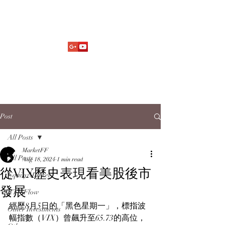
Market Fund Flows Analysis
aaflows@outlook.com
Post
All Posts
MarketFF
All Posts
Aug 18, 2024
1 min read
從VIX歷史表現看美股後市
Equity Market
發展
ETF Flow
經歷8月5日的「黑色星期一」，標指波
Other Investments
幅指數（VIX）曾飆升至65.73的高位，