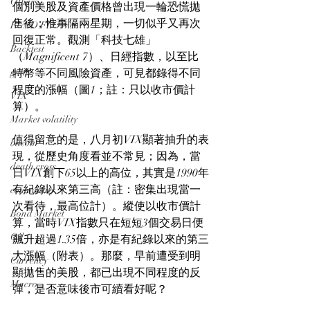
Others
個別美股及資產價格曾出現一輪恐慌拋
售後；惟事隔兩星期，一切似乎又再次
FUND FLOWS
回復正常。觀測「科技七雄」
Backtest
（Magnificent 7）、日經指數，以至比
gold
特幣等不同風險資產，可見都錄得不同
程度的漲幅（圖1；註：只以收市價計
VIX
算）。
Market volatility
值得留意的是，八月初VIX顯著抽升的表
bitcoin
現，從歷史角度看並不常見；因為，當
death cross
日VIX創下65以上的高位，其實是1990年
有紀錄以來第三高（註：密集出現當一
commodity
次看待，最高位計）。縱使以收市價計
Bond Market
算，當時VIX指數只在短短3個交易日便
Oil
飆升超過1.35倍，亦是有紀錄以來的第三
大漲幅（附表）。那麼，早前遭受到明
Currency
顯拋售的美股，都已出現不同程度的反
Macro
彈，是否意味後市可續看好呢？