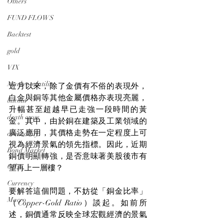
Others
FUND FLOWS
Backtest
gold
VIX
Market volatility
近月以來，除了金價有不俗的表現外，
白金與銅等其他金屬價格亦表現亮麗，
bitcoin
升幅甚至超越早已走強一段時間的黃
death cross
金。其中，由於銅在建築及工業領域的
廣泛應用，其價格走勢在一定程度上可
commodity
視為經濟景氣的領先指標。因此，近期
Bond Market
銅價明顯轉強，是否意味著美股後市有
Oil
望再上一層樓？
Currency
要解答這個問題，不妨從「銅金比率」
Macro
（Copper-Gold Ratio）談起。如前所
述，銅價通常反映全球宏觀經濟的景氣