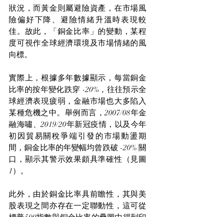
狀況，而黃金則屬避險資產，在市場風
險偏好下降、避險情緒升溫時表現較
佳。故此，「銅金比率」的變動，某程
度可視作全球經濟環境及市場情緒的風
向標。
實際上，根據多年數據顯示，每當銅金
比率的按年變化跌穿 -20%，往往預示全
球經濟表現疲弱，金融市場也大多陷入
某種危機之中。舉例而言，2007/08年金
融海嘯、2019/20年新冠疫情，以及今年
初因貿易關稅爭端引發的市場動盪期
間，銅金比率的年變幅均曾跌破 -20% 關
口，顯示其警示效果頗具準確性（見圖
1）。
此外，由於銅金比率具前瞻性，其與美
股表現之間亦存在一定聯動性，這可從