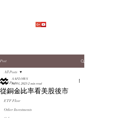
Market Fund Flows Analysis
aaflows@outlook.com
Post
All Posts
AAFLOWS
All Posts
Jul 14, 2025
2 min read
從銅金比率看美股後市
Equity Market
ETF Flow
Other Investments