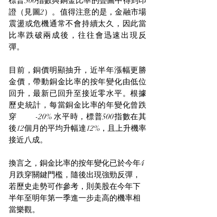
標普500指數與銅金比率的疊圖中得到印
證（見圖2）。值得注意的是，金融市場
震盪或危機通常不會持續太久，因此當
比率跌破兩成後，往往會迅速出現反
彈。
目前，銅價明顯抽升，近半年漲幅更勝
金價，帶動銅金比率的按年變化由低位
回升，最新已回升至接近零水平。根據
歷史統計，每當銅金比率的年變化曾跌
穿 　　-20% 水平時，標普500指數在其
後12個月的平均升幅達12%，且上升機率
接近八成。
換言之，銅金比率的按年變化已於今年4
月跌穿關鍵門檻，隨後出現強勁反彈，
若歷史走勢可作參考，則美股在今年下
半年至明年第一季進一步走高的機率相
當樂觀。