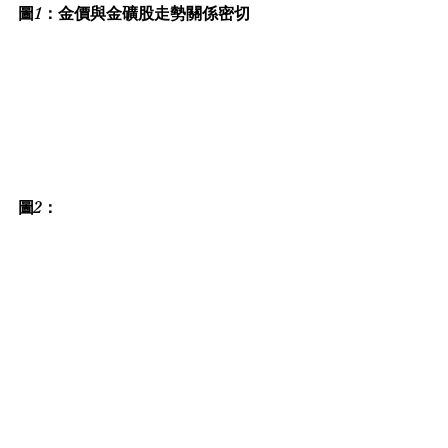
圖1：金價與金礦股走勢關係密切
圖2：