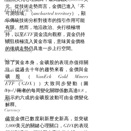
Others
元。從技術走勢而言，金價已進入「不
FUND FLOWS
可測領域」（uncharted territory），顯
示傳統技術分析對後市的指引作用可能
Backtest
有限。然而，地沿政治、央行積極增
gold
持，以至ETF資金流向觀察，資金仍持
VIX
續且積極流入黃金市場，意味黃金價格
的後續走勢仍具進一步上行空間。
Market volatility
bitcoin
除了黃金本身，金礦股的表現亦值得關
注。從過去十年的趨勢來看，金價與金
death cross
礦股（VanEck Gold Miners 
commodity
ETF（GDX））大致同步變動（圖
Bond Market
1），兩者的每周變化關聯係數高達0.8，
顯示約六成的金礦股波動可由金價變化
Oil
解釋。
Currency
儘管金價已數度刷新歷史新高，並突破
Macro
3,000美元的關鍵心理關口，GDX的表現