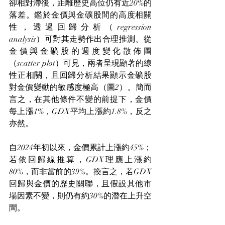
卻相對滯後，距離歷史高位仍有近20%的
落差。鑑於金價與金礦股間的高度相關
性，透過回歸分析（regression 
analysis）可對其走勢作出合理推測。從
金價與金礦股的週度變化散佈圖
（scatter plot）可見，兩者呈現顯著的線
性正相關，且回歸分析結果顯示金礦股
對金價變動的敏感度極高（圖2）。簡而
言之，在其他條件不變的前提下，金價
每上漲1%，GDX平均上漲約1.8%，反之
亦然。
自2024年初以來，金價累計上漲約45%；
若依回歸線推算，GDX理應上漲約
80%，而非當前的39%。換言之，若GDX
回歸與金價的歷史關聯，且假設其他市
場因素不變，則仍有約30%的潛在上升空
間。