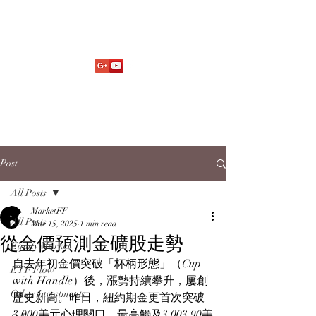
Market Fund Flows Analysis
aaflows@outlook.com
Post
All Posts
MarketFF
All Posts
Mar 15, 2025
1 min read
從金價預測金礦股走勢
Equity Market
自去年初金價突破「杯柄形態」（Cup 
ETF Flow
with Handle）後，漲勢持續攀升，屢創
Other Investments
歷史新高。昨日，紐約期金更首次突破
3,000美元心理關口，最高觸及3,003.90美