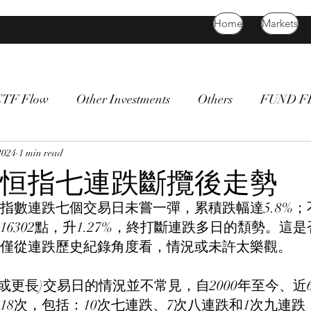
Home
Markets
ETF Flow
Other Investments
Others
FUND 
atility
2024
1 min read
bitcoin
death cross
commodity
Bon
恒指七連跌斷攬後走勢
恒生指數連跌七個交易日未嘗一彈，累積跌幅達5.8%
16302點，升1.27%，終打斷連跌多日的頽勢。這
僅從連跌歷史紀錄角度看，情況或未許太樂觀。
或更長)交易日的情況並不常見，自2000年至今、近6
18次，包括：10次七連跌、7次八連跌和1次九連