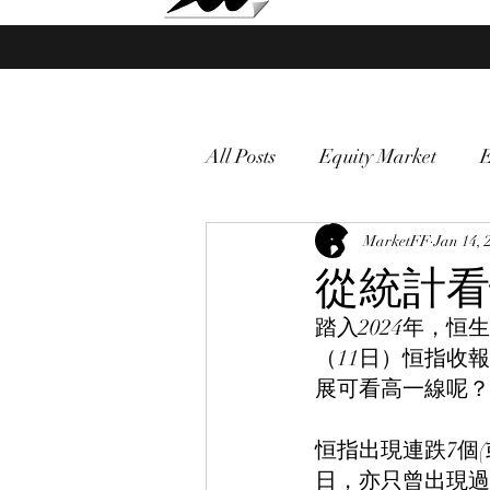
Market Fund Flows Analysis
All Posts
Equity Market
gold
VIX
MarketFF
Market vol
Jan 14, 
從統計看
踏入2024年，
Currency
Macro
（11日）恒指收報
展可看高一線呢？
恒指出現連跌7個(
日，亦只曾出現過