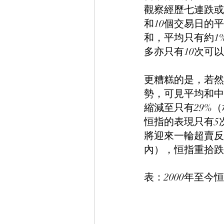
觀察經歷七連跌或
和10個交易日的
和，平均只有約1
多亦只有10次可
更糟糕的是，若然
勢，可見平均和中位
縮減至只有29%
恒指的表現只有5
將迎來一輪超賣反
內），恒指重拾跌
表：2000年至今