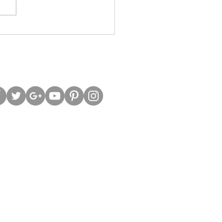
股槓桿警號再響