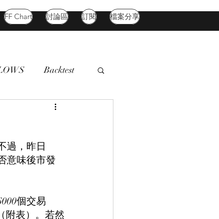
FF Chart
討論區
訂閱
檔案分享
FLOWS
Backtest
d Market
Oil
；不過，昨日
是否意味後市發
000個交易
跌（附表）。若然