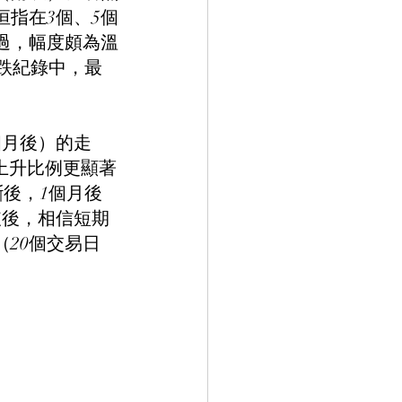
指在3個、5個
過，幅度頗為溫
連跌紀錄中，最
個月後）的走
且上升比例更顯著
斷後，1個月後
破後，相信短期
（20個交易日