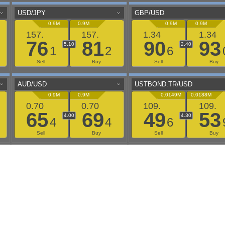
aaflows@outlook.com