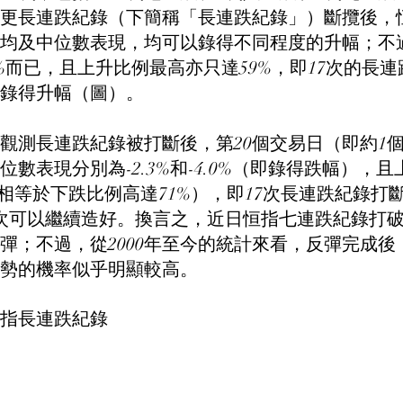
更長連跌紀錄（下簡稱「長連跌紀錄」）斷攬後，恒
平均及中位數表現，均可以錄得不同程度的升幅；不
%而已，且上升比例最高亦只達59%，即17次的長
以錄得升幅（圖）。
觀測長連跌紀錄被打斷後，第20個交易日（即約1
數表現分別為-2.3%和-4.0%（即錄得跌幅），
（相等於下跌比例高達71%），即17次長連跌紀錄打
次可以繼續造好。換言之，近日恒指七連跌紀錄打
彈；不過，從2000年至今的統計來看，反彈完成後
勢的機率似乎明顯較高。
恒指長連跌紀錄