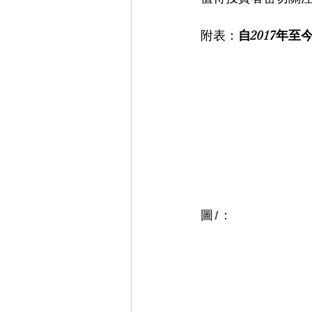
附表：
自2017年
圖1：