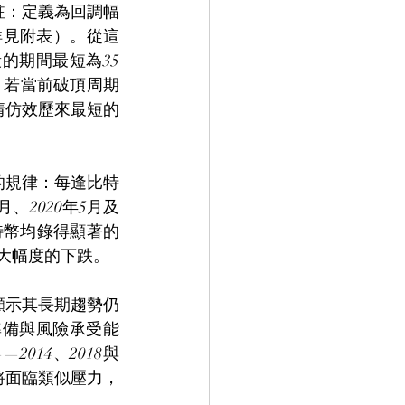
註：定義為回調幅
詳見附表）。從這
的期間最短為35
之，若當前破頂周期
情仿效歷來最短的
的規律：每逢比特
7月、2020年5月及
比特幣均錄得顯著的
較大幅度的下跌。
顯示其長期趨勢仍
準備與風險承受能
014、2018與
或將面臨類似壓力，