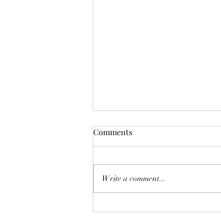
Comments
Write a comment...
🔍 CAD/JPY Lagging Oil?