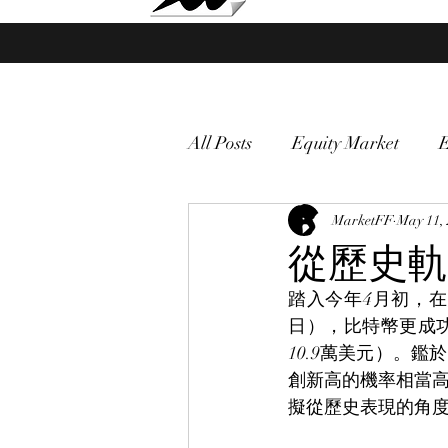
Market Fund Flows Analysis
All Posts
Equity Market
gold
VIX
MarketFF
Market vol
May 11,
從歷史軌
踏入今年4月初，
Currency
Macro
日），比特幣更成
10.9萬美元）。
創新高的機率相當
擬從歷史表現的角