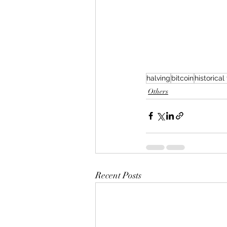
halving
bitcoin
historical
Others
Recent Posts