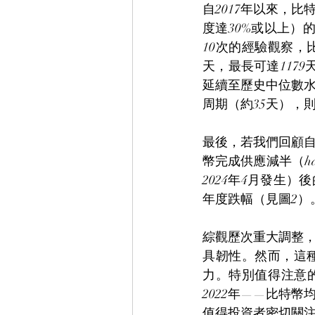
自2017年以來，
度達30%或以上）
10次的經驗觀察，
天，最長可達117
延續至歷史中位數
周期（約35天），
最後，若我們回顧自
幣完成供應減半（halv
2024年4月發生）
年度跌幅（見圖2）
綜觀歷次重大調整
具韌性。然而，這
力。特別值得注意的
2022年——比特
值得投資者密切關