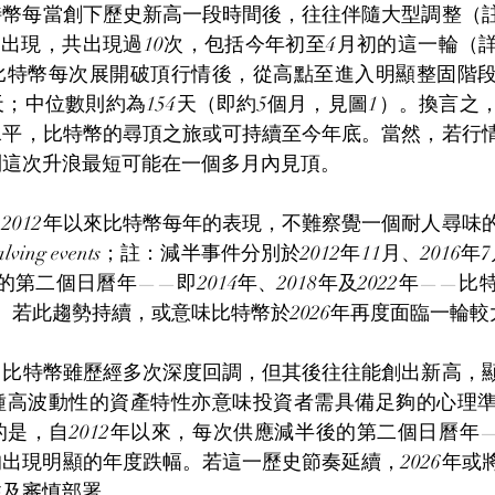
比特幣每當創下歷史新高一段時間後，往往伴隨大型調整（
的出現，共出現過10次，包括今年初至4月初的這一輪（
比特幣每次展開破頂行情後，從高點至進入明顯整固階段
9天；中位數則約為154天（即約5個月，見圖1）。換言
水平，比特幣的尋頂之旅或可持續至今年底。當然，若行
則這次升浪最短可能在一個多月內見頂。
2012年以來比特幣每年的表現，不難察覺一個耐人尋味
ing events；註：減半事件分別於2012年11月、2016年
後的第二個日曆年——即2014年、2018年及2022年——
。若此趨勢持續，或意味比特幣於2026年再度面臨一輪
，比特幣雖歷經多次深度回調，但其後往往能創出新高，
種高波動性的資產特性亦意味投資者需具備足夠的心理
是，自2012年以來，每次供應減半後的第二個日曆年——2
幣均出現明顯的年度跌幅。若這一歷史節奏延續，2026年
注及審慎部署。