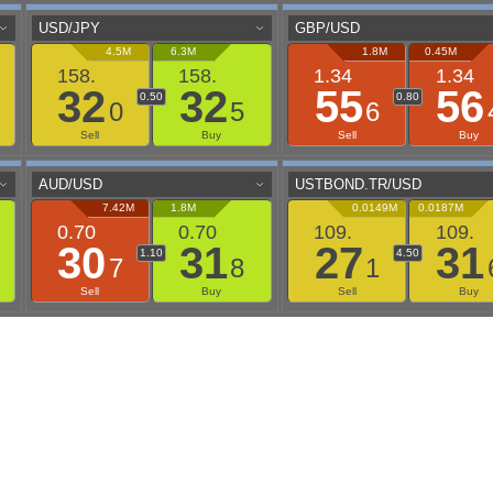
aaflows@outlook.com