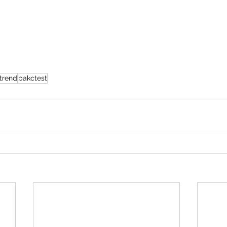
 trend
bakctest