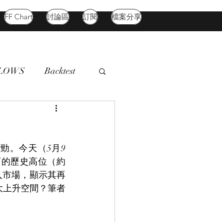
FF Chart
討論區
訂閱
檔案分享
FLOWS
Backtest
d Market
Oil
勁。今天（5月9
下的歷史高位（約
入市場，顯示其再
大上升空間？筆者