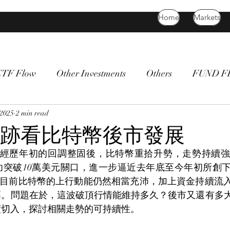
Home
Markets
ETF Flow
Other Investments
Others
FUND 
atility
 2025
2 min read
bitcoin
death cross
commodity
Bon
跡看比特幣後市發展
在經歷年初的回調整固後，比特幣重拾升勢，走勢持續強
功突破10萬美元關口，進一步逼近去年底至今年初所創
鑑於目前比特幣的上行動能仍然相當充沛，加上資金持續流
高。問題在於，這波破頂行情能維持多久？後市又還有多
度切入，探討相關走勢的可持續性。