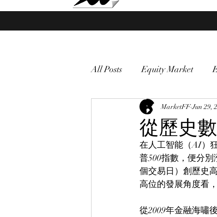
Market Fund Flows Analysis
All Posts
Equity Market
gold
VIX
MarketFF
Market vol
Jun 29, 
從歷史數
在人工智能（AI）
Currency
Macro
普500指數，便分別
個交易日）創歷史高
高位的發展角度看
從2009年金融海嘯