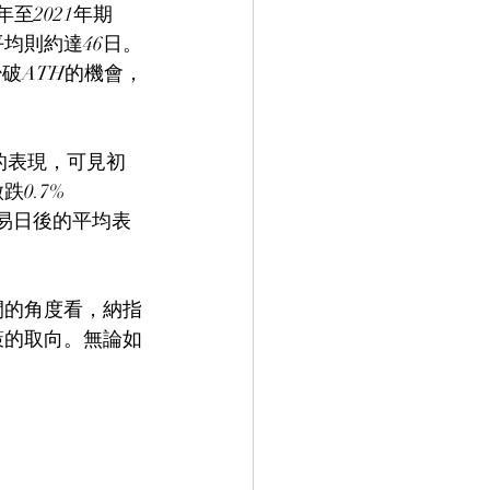
至2021年期
均則約達46日。
破ATH的機會，
的表現，可見初
0.7%
交易日後的平均表
間的角度看，納指
策的取向。無論如