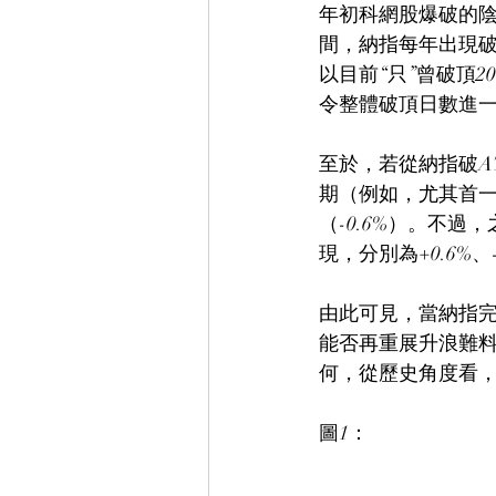
年初科網股爆破的陰
間，納指每年出現破
以目前“只”曾破頂
令整體破頂日數進
至於，若從納指破A
期（例如，尤其首一
（-0.6%）。不過
現，分別為+0.6%、
由此可見，當納指
能否再重展升浪難
何，從歷史角度看
圖1：