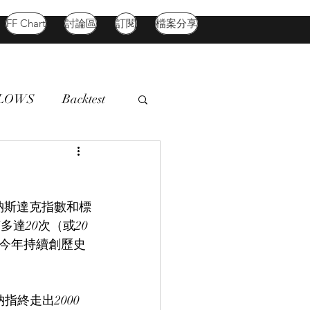
FF Chart
討論區
訂閱
檔案分享
FLOWS
Backtest
d Market
Oil
納斯達克指數和標
多達20次（或20
指今年持續創歷史
指終走出2000