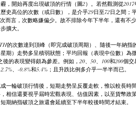
霾，開始再度出現破頂的行情（圖2）。若然觀測從2017年
歷史高位的次數（或日數），是介乎29日至72日之間；平
20次而言，次數略嫌偏少。故不排除今年下半年，還有不少
一步擴大。
TH的次數達到頂峰（即完成破頂周期）、隨後一年納指
星期）走勢多呈積弱狀態；平均回報（表現中位數）為微跌
，之後的表現變得頗為參差。例如，20、50、100和200個
-2.7%、-0.8%和5.4%；且升跌比例多介乎一半半而已。
完成一輪破頂行情後，短期走勢呈反覆走軟，惟以較長時
料，相信還要視乎屆時宏觀表現、估值因素，以至貨幣政
，短期納指破頂之旅還會延續至下半年較後時間才結束。