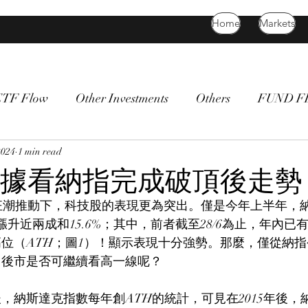
Home
Markets
ETF Flow
Other Investments
Others
FUND 
atility
2024
1 min read
bitcoin
death cross
commodity
Bon
據看納指完成破頂後走勢
狂潮推動下，科技股的表現更為突出。僅是今年上半年，
漲升近兩成和15.6%；其中，前者截至28/6為止，年內已有
位（ATH；圖1）！顯示表現十分強勢。那麼，僅從納
，後市是否可繼續看高一線呢？
後，納斯達克指數每年創ATH的統計，可見在2015年後，納