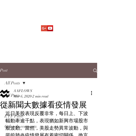
Market Fund Flows Analysis
aaflows@outlook.com
Post
All Posts
AAFLOWS
All Posts
Mar 6, 2020
2 min read
從新聞大數據看疫情發展
Equity Market
近日美股表現反覆非常，每日上、下波
ETF Flow
幅動牽逾千點，表現猶如新興市場股市
Other Investments
般波動。當然，美股走勢異常波動，與
當前肺炎疫情發展有着密切關係。換言