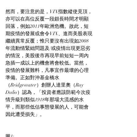
然而，要注意的是，VIX指數縱使見頂，
亦可以在高位反覆一段頗長時間才明顯
回落，例如2011年歐洲危機。故此，短
期疫情的發展或會令VIX、進而美股表現
繼續異常反覆；惟只要沒有出現如2008
年流動情緊絀問題及/或疫情出現更惡劣
的情況，美股後市再現早前短短一周內
急插一成以上的機會將會較低。當然，
疫情的發展難料，凡事宜作最壞的心理
準備。正如對沖基金橋水
（Bridgewater）創辦人達里奧（Ray 
Dalio）認為，「投資者應該防範今次疫
情升級到類似1918年那場大流感的水
平，而那些低估事態發展的人，可能會
因此遭受損失」。
圖1: