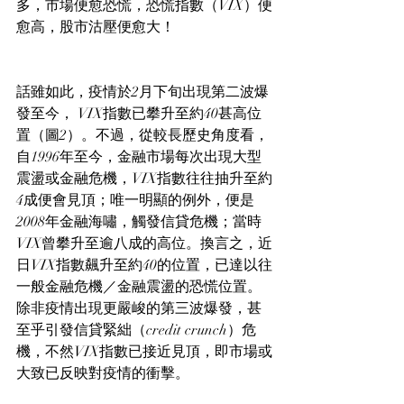
多，市場便愈恐慌，恐慌指數（VIX）便
愈高，股市沽壓便愈大！
話雖如此，疫情於2月下旬出現第二波爆
發至今， VIX指數已攀升至約40甚高位
置（圖2）。不過，從較長歷史角度看，
自1996年至今，金融市場每次出現大型
震盪或金融危機，VIX指數往往抽升至約
4成便會見頂；唯一明顯的例外，便是
2008年金融海嘯，觸發信貸危機；當時
VIX曾攀升至逾八成的高位。換言之，近
日VIX指數飆升至約40的位置，已達以往
一般金融危機／金融震盪的恐慌位置。
除非疫情出現更嚴峻的第三波爆發，甚
至乎引發信貸緊絀（credit crunch）危
機，不然VIX指數已接近見頂，即市場或
大致已反映對疫情的衝擊。