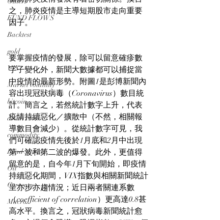
Others
之，肺炎疫情是主導短期股市走向重要
FUND FLOWS
因子。
Backtest
gold
要掌握疫情的發展，除可以留意確疹數
VIX
字子變化外，新聞大數據都可以捕捉當
中疫情的最新形勢。附圖1是彭博新聞內
Market volatility
容出現冠狀病毒（Coronavirus）數目統
bitcoin
計。簡言之，若然統計數字上升，代表
疫情持續惡化／擴散中（不然，相關報
death cross
導數目會減少）。從統計數字可見，我
commodity
們可確認疫情先後於1月底和2月中出現
Bond Market
第一波和第二波的爆發。此外，更值得
留意的是，自今年1月下旬開始，即疫情
Oil
持續惡化期間，VIX指數與相關新聞統計
Currency
呈亦步亦趨情況；近日兩者關連系數
（coefficient of correlation）更高達0.8甚
Macro
高水平。換言之，冠狀病毒新聞統計愈