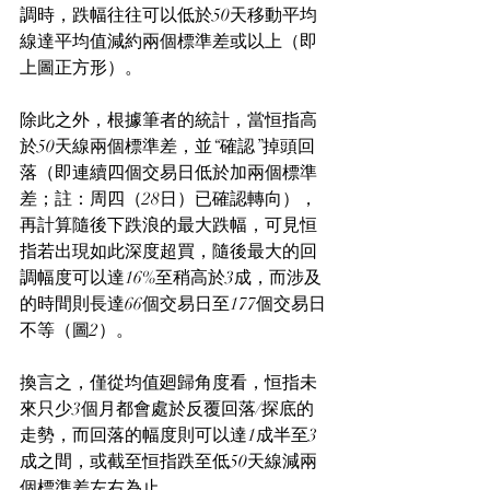
調時，跌幅往往可以低於50天移動平均
線達平均值減約兩個標準差或以上（即
上圖正方形）。
除此之外，根據筆者的統計，當恒指高
於50天線兩個標準差，並“確認”掉頭回
落（即連續四個交易日低於加兩個標準
差；註：周四（28日）已確認轉向），
再計算隨後下跌浪的最大跌幅，可見恒
指若出現如此深度超買，隨後最大的回
調幅度可以達16%至稍高於3成，而涉及
的時間則長達66個交易日至177個交易日
不等（圖2）。
換言之，僅從均值廻歸角度看，恒指未
來只少3個月都會處於反覆回落/探底的
走勢，而回落的幅度則可以達1成半至3
成之間，或截至恒指跌至低50天線減兩
個標準差左右為止。