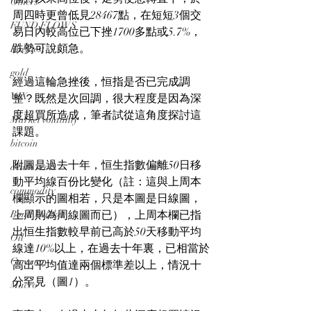
Others
周四時更曾低見28467點，在短短3個交
FUND FLOWS
易日內較高位已下挫1700多點或5.7%，
跌勢可說頗急。
Backtest
gold
經過這輪急挫後，恒指是否已完成調
VIX
整？既然是次回調，很大程度是因為深
度超買所造成，筆者試從這角度探討這
Market volatility
課題。
bitcoin
附圖是過去十年，恒生指數偏離50日移
death cross
動平均線百份比變化（註：這與上周本
commodity
欄顯示的圖相若，只是本圖是日線圖，
Bond Market
上周則為周線圖而已），上周本欄已指
出恒生指數較早前已高於50天移動平均
Oil
線達10%以上，在過去十年裏，已相當於
Currency
高出平均值達兩個標準差以上，情況十
分罕見（圖1）。
Macro