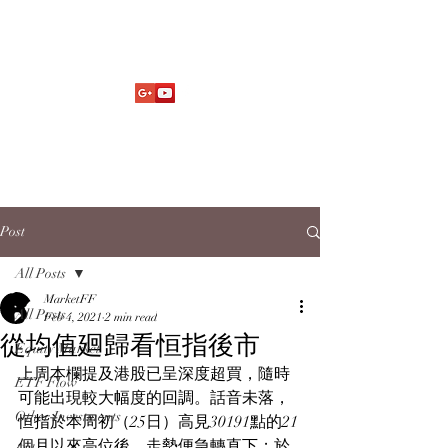
Market Fund Flows Analysis
aaflows@outlook.com
Post
All Posts
MarketFF
All Posts
Feb 4, 2021
2 min read
從均值廻歸看恒指後市
Equity Market
上周本欄提及港股已呈深度超買，隨時
ETF Flow
可能出現較大幅度的回調。話音未落，
Other Investments
恒指於本周初（25日）高見30191點的21
個月以來高位後，走勢便急轉直下；於