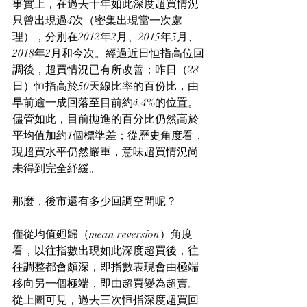
事實上，在過去十年如此深度超買情況
只曾出現過4次（密集出現當一次處
理），分別在2012年2月、2015年5月、
2018年2月和今次。經過近日恒指高位回
調後，超買情況已有所改善；昨日（28
日）恒指高於50天線比率的百份比，由
早前逾一成回落至目前約4.4%的位置。
儘管如此，目前拋進的百分比仍然高於
平均值加約1個標準差；從歷史角度看，
現超買水平仍然嚴重，意味超買情況尚
未得到完全紓緩。
那麼，後市還有多少回調空間呢？
僅從均值廻歸（mean reversion）角度
看，以往指數出現如此深度超買後，往
往調整都會頗深，即指數表現會由極端
移向另一個極端，即由超買變為超賣。
從上圖可見，過去三次恒指深度超買回