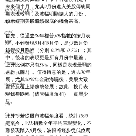
Others
未來個半月，尤其9月份進入美股傳統周
FUND FLOWS
期表現較弱，及波幅明顯擴大的月份，
預示短期美股繼續探底的機會甚高。
Backtest
gold
首先，從過去30年標普500指數的按月表
VIX
現，不難發現8月和9月份，是少數月份
錄得按月跌幅（分別-0.3%和-0.7%）；其
Market volatility
中，後者的表現更是所有月份中最差，
bitcoin
上升比例亦只有50%，同樣是表現最弱的
月份（圖1）。值得留意的是，過去30年
death cross
裏，尤其2009年金融海嘯後，美股大致
commodity
處於反覆上揚趨勢發展；故此，按月表
Bond Market
現錄得跌幅（儘管幅度溫和），實屬少
見。
Oil
Currency
此外，若從股市波幅角度看，統計1990
年至今，VIX指數全年平均表現變化，不
Macro
難發現踏入8月後，波幅將逐步從低位爬